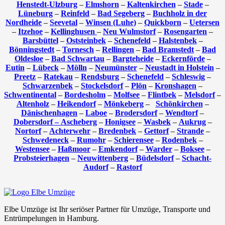
Henstedt-Ulzburg
–
Elmshorn
–
Kaltenkirchen
–
Stade
–
Lüneburg
–
Reinfeld
–
Bad Segeberg
–
Buchholz in der
Nordheide
–
Seevetal
–
Winsen (Luhe)
–
Quickborn
–
Uetersen
–
Itzehoe
–
Kellinghusen
–
Neu Wulmstorf
–
Rosengarten
–
Barsbüttel
–
Oststeinbek
–
Schenefeld
–
Halstenbek
–
Bönningstedt
–
Tornesch
–
Rellingen
–
Bad Bramstedt
–
Bad
Oldesloe
–
Bad Schwartau
–
Bargteheide
–
Eckernförde
–
Eutin
–
Lübeck
–
Mölln
–
Neumünster
–
Neustadt in Holstein
–
Preetz
–
Ratekau
–
Rendsburg
–
Schenefeld
–
Schleswig
–
Schwarzenbek
–
Stockelsdorf
–
Plön
–
Kronshagen
–
Schwentinental
–
Bordesholm
–
Molfsee
–
Flintbek
–
Melsdorf
–
Altenholz
–
Heikendorf
–
Mönkeberg
–
Schönkirchen
–
Dänischenhagen
–
Laboe
–
Brodersdorf
–
Wendtorf
–
Dobersdorf –
Ascheberg
–
Honigsee
–
Wasbek
–
Aukrug
–
Nortorf
–
Achterwehr
–
Bredenbek
–
Gettorf
–
Strande
–
Schwedeneck
–
Rumohr
–
Schierensee
–
Rodenbek
–
Westensee
–
Haßmoor
–
Emkendorf
–
Warder
–
Boksee
–
Probsteierhagen
–
Neuwittenberg
–
Büdelsdorf
–
Schacht-
Audorf
–
Rastorf
Elbe Umzüge ist Ihr seriöser Partner für Umzüge, Transporte und
Entrümpelungen in Hamburg.