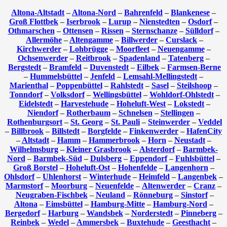
Altona-Altstadt
–
Altona-Nord
–
Bahrenfeld
–
Blankenese
–
Groß Flottbek
–
Iserbrook
–
Lurup
–
Nienstedten
–
Osdorf
–
Othmarschen
–
Ottensen
–
Rissen
–
Sternschanze
–
Sülldorf
–
Allermöhe
–
Altengamme
–
Billwerder
–
Curslack
–
Kirchwerder
–
Lohbrügge
–
Moorfleet
–
Neuengamme
–
Ochsenwerder
–
Reitbrook
–
Spadenland
–
Tatenberg
–
Bergstedt
–
Bramfeld
–
Duvenstedt
–
Eilbek
–
Farmsen-Berne
–
Hummelsbüttel
–
Jenfeld
–
Lemsahl-Mellingstedt
–
Marienthal
–
Poppenbüttel
–
Rahlstedt
–
Sasel
–
Steilshoop
–
Tonndorf
–
Volksdorf
–
Wellingsbüttel
–
Wohldorf-Ohlstedt
–
Eidelstedt
–
Harvestehude
–
Hoheluft-West
–
Lokstedt
–
Niendorf
–
Rotherbaum
–
Schnelsen
–
Stellingen
–
Rothenburgsort
–
St. Georg
–
St. Pauli
–
Steinwerder
–
Veddel
–
Billbrook
–
Billstedt
–
Borgfelde
–
Finkenwerder
–
HafenCity
–
Altstadt
–
Hamm
–
Hammerbrook
–
Horn
–
Neustadt
–
Wilhelmsburg
–
Kleiner Grasbrook
–
Alsterdorf
–
Barmbek-
Nord
–
Barmbek-Süd
–
Dulsberg
–
Eppendorf
–
Fuhlsbüttel
–
Groß Borstel
–
Hoheluft-Ost
–
Hohenfelde
–
Langenhorn
–
Ohlsdorf
–
Uhlenhorst
–
Winterhude
–
Heimfeld
–
Langenbek
–
Marmstorf
–
Moorburg
–
Neuenfelde
–
Altenwerder
–
Cranz
–
Neugraben-Fischbek
–
Neuland
–
Rönneburg
–
Sinstorf
–
Altona
–
Eimsbüttel
–
Hamburg-Mitte
–
Hamburg-Nord
–
Bergedorf
–
Harburg
–
Wandsbek
–
Norderstedt
–
Pinneberg
–
Reinbek
–
Wedel
–
Ammersbek
–
Buxtehude
–
Geesthacht
–