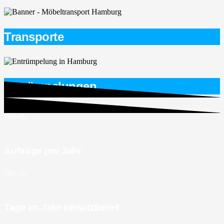
Transporte
Entrümpelungen
700+
0
+
Aufträge pro Jahr
280+
0
+
Tage im Jahr einsatzbereit