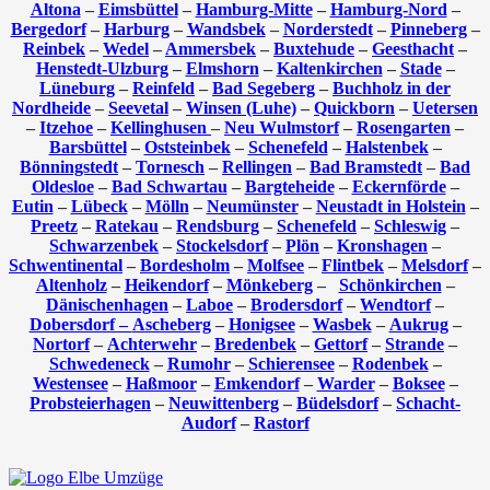
Altona
–
Eimsbüttel
–
Hamburg-Mitte
–
Hamburg-Nord
–
Bergedorf
–
Harburg
–
Wandsbek
–
Norderstedt
–
Pinneberg
–
Reinbek
–
Wedel
–
Ammersbek
–
Buxtehude
–
Geesthacht
–
Henstedt-Ulzburg
–
Elmshorn
–
Kaltenkirchen
–
Stade
–
Lüneburg
–
Reinfeld
–
Bad Segeberg
–
Buchholz in der
Nordheide
–
Seevetal
–
Winsen (Luhe)
–
Quickborn
–
Uetersen
–
Itzehoe
–
Kellinghusen
–
Neu Wulmstorf
–
Rosengarten
–
Barsbüttel
–
Oststeinbek
–
Schenefeld
–
Halstenbek
–
Bönningstedt
–
Tornesch
–
Rellingen
–
Bad Bramstedt
–
Bad
Oldesloe
–
Bad Schwartau
–
Bargteheide
–
Eckernförde
–
Eutin
–
Lübeck
–
Mölln
–
Neumünster
–
Neustadt in Holstein
–
Preetz
–
Ratekau
–
Rendsburg
–
Schenefeld
–
Schleswig
–
Schwarzenbek
–
Stockelsdorf
–
Plön
–
Kronshagen
–
Schwentinental
–
Bordesholm
–
Molfsee
–
Flintbek
–
Melsdorf
–
Altenholz
–
Heikendorf
–
Mönkeberg
–
Schönkirchen
–
Dänischenhagen
–
Laboe
–
Brodersdorf
–
Wendtorf
–
Dobersdorf –
Ascheberg
–
Honigsee
–
Wasbek
–
Aukrug
–
Nortorf
–
Achterwehr
–
Bredenbek
–
Gettorf
–
Strande
–
Schwedeneck
–
Rumohr
–
Schierensee
–
Rodenbek
–
Westensee
–
Haßmoor
–
Emkendorf
–
Warder
–
Boksee
–
Probsteierhagen
–
Neuwittenberg
–
Büdelsdorf
–
Schacht-
Audorf
–
Rastorf