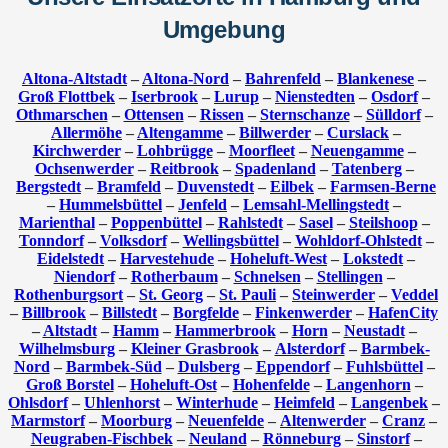
Umgebung
Altona-Altstadt
–
Altona-Nord
–
Bahrenfeld
–
Blankenese
–
Groß Flottbek
–
Iserbrook
–
Lurup
–
Nienstedten
–
Osdorf
–
Othmarschen
–
Ottensen
–
Rissen
–
Sternschanze
–
Sülldorf
–
Allermöhe
–
Altengamme
–
Billwerder
–
Curslack
–
Kirchwerder
–
Lohbrügge
–
Moorfleet
–
Neuengamme
–
Ochsenwerder
–
Reitbrook
–
Spadenland
–
Tatenberg
–
Bergstedt
–
Bramfeld
–
Duvenstedt
–
Eilbek
–
Farmsen-Berne
–
Hummelsbüttel
–
Jenfeld
–
Lemsahl-Mellingstedt
–
Marienthal
–
Poppenbüttel
–
Rahlstedt
–
Sasel
–
Steilshoop
–
Tonndorf
–
Volksdorf
–
Wellingsbüttel
–
Wohldorf-Ohlstedt
–
Eidelstedt
–
Harvestehude
–
Hoheluft-West
–
Lokstedt
–
Niendorf
–
Rotherbaum
–
Schnelsen
–
Stellingen
–
Rothenburgsort
–
St. Georg
–
St. Pauli
–
Steinwerder
–
Veddel
–
Billbrook
–
Billstedt
–
Borgfelde
–
Finkenwerder
–
HafenCity
–
Altstadt
–
Hamm
–
Hammerbrook
–
Horn
–
Neustadt
–
Wilhelmsburg
–
Kleiner Grasbrook
–
Alsterdorf
–
Barmbek-
Nord
–
Barmbek-Süd
–
Dulsberg
–
Eppendorf
–
Fuhlsbüttel
–
Groß Borstel
–
Hoheluft-Ost
–
Hohenfelde
–
Langenhorn
–
Ohlsdorf
–
Uhlenhorst
–
Winterhude
–
Heimfeld
–
Langenbek
–
Marmstorf
–
Moorburg
–
Neuenfelde
–
Altenwerder
–
Cranz
–
Neugraben-Fischbek
–
Neuland
–
Rönneburg
–
Sinstorf
–