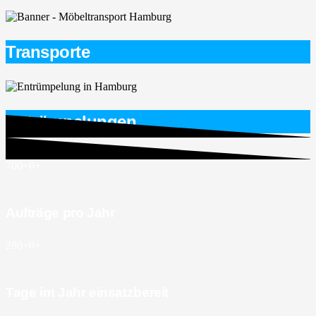
Transporte
Entrümpelungen
700+
0
+
Aufträge pro Jahr
280+
0
+
Tage im Jahr einsatzbereit