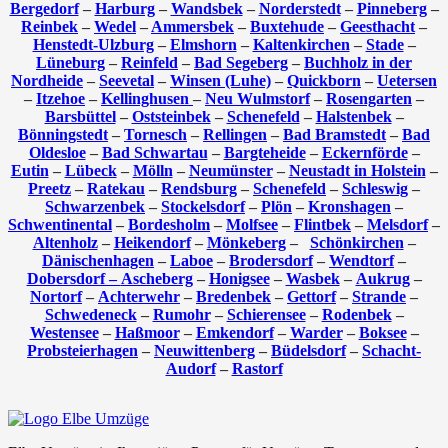
Bergedorf
–
Harburg
–
Wandsbek
–
Norderstedt
–
Pinneberg
–
Reinbek
–
Wedel
–
Ammersbek
–
Buxtehude
–
Geesthacht
–
Henstedt-Ulzburg
–
Elmshorn
–
Kaltenkirchen
–
Stade
–
Lüneburg
–
Reinfeld
–
Bad Segeberg
–
Buchholz in der
Nordheide
–
Seevetal
–
Winsen (Luhe)
–
Quickborn
–
Uetersen
–
Itzehoe
–
Kellinghusen
–
Neu Wulmstorf
–
Rosengarten
–
Barsbüttel
–
Oststeinbek
–
Schenefeld
–
Halstenbek
–
Bönningstedt
–
Tornesch
–
Rellingen
–
Bad Bramstedt
–
Bad
Oldesloe
–
Bad Schwartau
–
Bargteheide
–
Eckernförde
–
Eutin
–
Lübeck
–
Mölln
–
Neumünster
–
Neustadt in Holstein
–
Preetz
–
Ratekau
–
Rendsburg
–
Schenefeld
–
Schleswig
–
Schwarzenbek
–
Stockelsdorf
–
Plön
–
Kronshagen
–
Schwentinental
–
Bordesholm
–
Molfsee
–
Flintbek
–
Melsdorf
–
Altenholz
–
Heikendorf
–
Mönkeberg
–
Schönkirchen
–
Dänischenhagen
–
Laboe
–
Brodersdorf
–
Wendtorf
–
Dobersdorf –
Ascheberg
–
Honigsee
–
Wasbek
–
Aukrug
–
Nortorf
–
Achterwehr
–
Bredenbek
–
Gettorf
–
Strande
–
Schwedeneck
–
Rumohr
–
Schierensee
–
Rodenbek
–
Westensee
–
Haßmoor
–
Emkendorf
–
Warder
–
Boksee
–
Probsteierhagen
–
Neuwittenberg
–
Büdelsdorf
–
Schacht-
Audorf
–
Rastorf