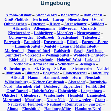
Umgebung
Altona-Altstadt
–
Altona-Nord
–
Bahrenfeld
–
Blankenese
–
Groß Flottbek
–
Iserbrook
–
Lurup
–
Nienstedten
–
Osdorf
–
Othmarschen
–
Ottensen
–
Rissen
–
Sternschanze
–
Sülldorf
–
Allermöhe
–
Altengamme
–
Billwerder
–
Curslack
–
Kirchwerder
–
Lohbrügge
–
Moorfleet
–
Neuengamme
–
Ochsenwerder
–
Reitbrook
–
Spadenland
–
Tatenberg
–
Bergstedt
–
Bramfeld
–
Duvenstedt
–
Eilbek
–
Farmsen-Berne
–
Hummelsbüttel
–
Jenfeld
–
Lemsahl-Mellingstedt
–
Marienthal
–
Poppenbüttel
–
Rahlstedt
–
Sasel
–
Steilshoop
–
Tonndorf
–
Volksdorf
–
Wellingsbüttel
–
Wohldorf-Ohlstedt
–
Eidelstedt
–
Harvestehude
–
Hoheluft-West
–
Lokstedt
–
Niendorf
–
Rotherbaum
–
Schnelsen
–
Stellingen
–
Rothenburgsort
–
St. Georg
–
St. Pauli
–
Steinwerder
–
Veddel
–
Billbrook
–
Billstedt
–
Borgfelde
–
Finkenwerder
–
HafenCity
–
Altstadt
–
Hamm
–
Hammerbrook
–
Horn
–
Neustadt
–
Wilhelmsburg
–
Kleiner Grasbrook
–
Alsterdorf
–
Barmbek-
Nord
–
Barmbek-Süd
–
Dulsberg
–
Eppendorf
–
Fuhlsbüttel
–
Groß Borstel
–
Hoheluft-Ost
–
Hohenfelde
–
Langenhorn
–
Ohlsdorf
–
Uhlenhorst
–
Winterhude
–
Heimfeld
–
Langenbek
–
Marmstorf
–
Moorburg
–
Neuenfelde
–
Altenwerder
–
Cranz
–
Neugraben-Fischbek
–
Neuland
–
Rönneburg
–
Sinstorf
–
Altona
–
Eimsbüttel
–
Hamburg-Mitte
–
Hamburg-Nord
–