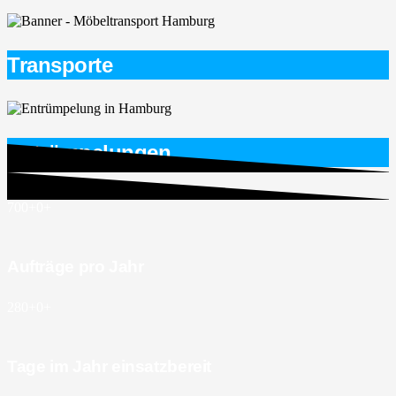
Transporte
Entrümpelungen
700+
0
+
Aufträge pro Jahr
280+
0
+
Tage im Jahr einsatzbereit