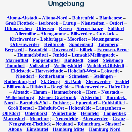
Umgebung
Altona-Altstadt
–
Altona-Nord
–
Bahrenfeld
–
Blankenese
–
Groß Flottbek
–
Iserbrook
–
Lurup
–
Nienstedten
–
Osdorf
–
Othmarschen
–
Ottensen
–
Rissen
–
Sternschanze
–
Sülldorf
–
Allermöhe
–
Altengamme
–
Billwerder
–
Curslack
–
Kirchwerder
–
Lohbrügge
–
Moorfleet
–
Neuengamme
–
Ochsenwerder
–
Reitbrook
–
Spadenland
–
Tatenberg
–
Bergstedt
–
Bramfeld
–
Duvenstedt
–
Eilbek
–
Farmsen-Berne
–
Hummelsbüttel
–
Jenfeld
–
Lemsahl-Mellingstedt
–
Marienthal
–
Poppenbüttel
–
Rahlstedt
–
Sasel
–
Steilshoop
–
Tonndorf
–
Volksdorf
–
Wellingsbüttel
–
Wohldorf-Ohlstedt
–
Eidelstedt
–
Harvestehude
–
Hoheluft-West
–
Lokstedt
–
Niendorf
–
Rotherbaum
–
Schnelsen
–
Stellingen
–
Rothenburgsort
–
St. Georg
–
St. Pauli
–
Steinwerder
–
Veddel
–
Billbrook
–
Billstedt
–
Borgfelde
–
Finkenwerder
–
HafenCity
–
Altstadt
–
Hamm
–
Hammerbrook
–
Horn
–
Neustadt
–
Wilhelmsburg
–
Kleiner Grasbrook
–
Alsterdorf
–
Barmbek-
Nord
–
Barmbek-Süd
–
Dulsberg
–
Eppendorf
–
Fuhlsbüttel
–
Groß Borstel
–
Hoheluft-Ost
–
Hohenfelde
–
Langenhorn
–
Ohlsdorf
–
Uhlenhorst
–
Winterhude
–
Heimfeld
–
Langenbek
–
Marmstorf
–
Moorburg
–
Neuenfelde
–
Altenwerder
–
Cranz
–
Neugraben-Fischbek
–
Neuland
–
Rönneburg
–
Sinstorf
–
Altona
–
Eimsbüttel
–
Hamburg-Mitte
–
Hamburg-Nord
–