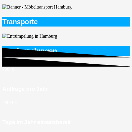
Transporte
Entrümpelungen
700+
0
+
Aufträge pro Jahr
280+
0
+
Tage im Jahr einsatzbereit