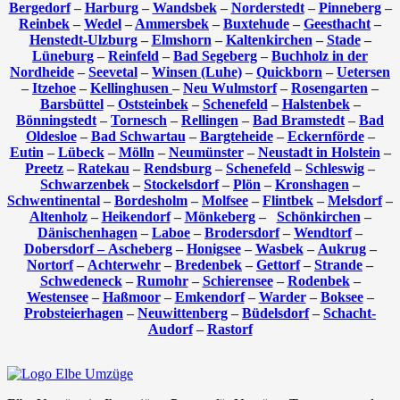
Bergedorf
–
Harburg
–
Wandsbek
–
Norderstedt
–
Pinneberg
–
Reinbek
–
Wedel
–
Ammersbek
–
Buxtehude
–
Geesthacht
–
Henstedt-Ulzburg
–
Elmshorn
–
Kaltenkirchen
–
Stade
–
Lüneburg
–
Reinfeld
–
Bad Segeberg
–
Buchholz in der
Nordheide
–
Seevetal
–
Winsen (Luhe)
–
Quickborn
–
Uetersen
–
Itzehoe
–
Kellinghusen
–
Neu Wulmstorf
–
Rosengarten
–
Barsbüttel
–
Oststeinbek
–
Schenefeld
–
Halstenbek
–
Bönningstedt
–
Tornesch
–
Rellingen
–
Bad Bramstedt
–
Bad
Oldesloe
–
Bad Schwartau
–
Bargteheide
–
Eckernförde
–
Eutin
–
Lübeck
–
Mölln
–
Neumünster
–
Neustadt in Holstein
–
Preetz
–
Ratekau
–
Rendsburg
–
Schenefeld
–
Schleswig
–
Schwarzenbek
–
Stockelsdorf
–
Plön
–
Kronshagen
–
Schwentinental
–
Bordesholm
–
Molfsee
–
Flintbek
–
Melsdorf
–
Altenholz
–
Heikendorf
–
Mönkeberg
–
Schönkirchen
–
Dänischenhagen
–
Laboe
–
Brodersdorf
–
Wendtorf
–
Dobersdorf –
Ascheberg
–
Honigsee
–
Wasbek
–
Aukrug
–
Nortorf
–
Achterwehr
–
Bredenbek
–
Gettorf
–
Strande
–
Schwedeneck
–
Rumohr
–
Schierensee
–
Rodenbek
–
Westensee
–
Haßmoor
–
Emkendorf
–
Warder
–
Boksee
–
Probsteierhagen
–
Neuwittenberg
–
Büdelsdorf
–
Schacht-
Audorf
–
Rastorf