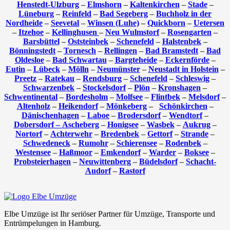
Henstedt-Ulzburg
–
Elmshorn
–
Kaltenkirchen
–
Stade
–
Lüneburg
–
Reinfeld
–
Bad Segeberg
–
Buchholz in der
Nordheide
–
Seevetal
–
Winsen (Luhe)
–
Quickborn
–
Uetersen
–
Itzehoe
–
Kellinghusen
–
Neu Wulmstorf
–
Rosengarten
–
Barsbüttel
–
Oststeinbek
–
Schenefeld
–
Halstenbek
–
Bönningstedt
–
Tornesch
–
Rellingen
–
Bad Bramstedt
–
Bad
Oldesloe
–
Bad Schwartau
–
Bargteheide
–
Eckernförde
–
Eutin
–
Lübeck
–
Mölln
–
Neumünster
–
Neustadt in Holstein
–
Preetz
–
Ratekau
–
Rendsburg
–
Schenefeld
–
Schleswig
–
Schwarzenbek
–
Stockelsdorf
–
Plön
–
Kronshagen
–
Schwentinental
–
Bordesholm
–
Molfsee
–
Flintbek
–
Melsdorf
–
Altenholz
–
Heikendorf
–
Mönkeberg
–
Schönkirchen
–
Dänischenhagen
–
Laboe
–
Brodersdorf
–
Wendtorf
–
Dobersdorf –
Ascheberg
–
Honigsee
–
Wasbek
–
Aukrug
–
Nortorf
–
Achterwehr
–
Bredenbek
–
Gettorf
–
Strande
–
Schwedeneck
–
Rumohr
–
Schierensee
–
Rodenbek
–
Westensee
–
Haßmoor
–
Emkendorf
–
Warder
–
Boksee
–
Probsteierhagen
–
Neuwittenberg
–
Büdelsdorf
–
Schacht-
Audorf
–
Rastorf
Elbe Umzüge ist Ihr seriöser Partner für Umzüge, Transporte und
Entrümpelungen in Hamburg.