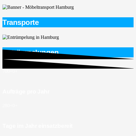
Transporte
Entrümpelungen
700+
0
+
Aufträge pro Jahr
280+
0
+
Tage im Jahr einsatzbereit