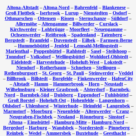
Altona-Altstadt
–
Altona-Nord
–
Bahrenfeld
–
Blankenese
–
Groß Flottbek
–
Iserbrook
–
Lurup
–
Nienstedten
–
Osdorf
–
Othmarschen
–
Ottensen
–
Rissen
–
Sternschanze
–
Sülldorf
–
Allermöhe
–
Altengamme
–
Billwerder
–
Curslack
–
Kirchwerder
–
Lohbrügge
–
Moorfleet
–
Neuengamme
–
Ochsenwerder
–
Reitbrook
–
Spadenland
–
Tatenberg
–
Bergstedt
–
Bramfeld
–
Duvenstedt
–
Eilbek
–
Farmsen-Berne
–
Hummelsbüttel
–
Jenfeld
–
Lemsahl-Mellingstedt
–
Marienthal
–
Poppenbüttel
–
Rahlstedt
–
Sasel
–
Steilshoop
–
Tonndorf
–
Volksdorf
–
Wellingsbüttel
–
Wohldorf-Ohlstedt
–
Eidelstedt
–
Harvestehude
–
Hoheluft-West
–
Lokstedt
–
Niendorf
–
Rotherbaum
–
Schnelsen
–
Stellingen
–
Rothenburgsort
–
St. Georg
–
St. Pauli
–
Steinwerder
–
Veddel
–
Billbrook
–
Billstedt
–
Borgfelde
–
Finkenwerder
–
HafenCity
–
Altstadt
–
Hamm
–
Hammerbrook
–
Horn
–
Neustadt
–
Wilhelmsburg
–
Kleiner Grasbrook
–
Alsterdorf
–
Barmbek-
Nord
–
Barmbek-Süd
–
Dulsberg
–
Eppendorf
–
Fuhlsbüttel
–
Groß Borstel
–
Hoheluft-Ost
–
Hohenfelde
–
Langenhorn
–
Ohlsdorf
–
Uhlenhorst
–
Winterhude
–
Heimfeld
–
Langenbek
–
Marmstorf
–
Moorburg
–
Neuenfelde
–
Altenwerder
–
Cranz
–
Neugraben-Fischbek
–
Neuland
–
Rönneburg
–
Sinstorf
–
Altona
–
Eimsbüttel
–
Hamburg-Mitte
–
Hamburg-Nord
–
Bergedorf
–
Harburg
–
Wandsbek
–
Norderstedt
–
Pinneberg
–
Reinbek
–
Wedel
–
Ammersbek
–
Buxtehude
–
Geesthacht
–