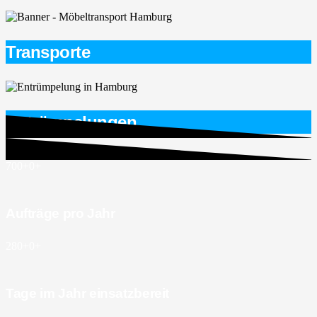
Transporte
Entrümpelungen
700+
0
+
Aufträge pro Jahr
280+
0
+
Tage im Jahr einsatzbereit