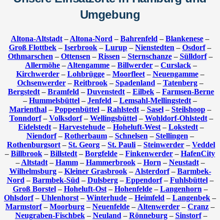
Umgebung
Altona-Altstadt
–
Altona-Nord
–
Bahrenfeld
–
Blankenese
–
Groß Flottbek
–
Iserbrook
–
Lurup
–
Nienstedten
–
Osdorf
–
Othmarschen
–
Ottensen
–
Rissen
–
Sternschanze
–
Sülldorf
–
Allermöhe
–
Altengamme
–
Billwerder
–
Curslack
–
Kirchwerder
–
Lohbrügge
–
Moorfleet
–
Neuengamme
–
Ochsenwerder
–
Reitbrook
–
Spadenland
–
Tatenberg
–
Bergstedt
–
Bramfeld
–
Duvenstedt
–
Eilbek
–
Farmsen-Berne
–
Hummelsbüttel
–
Jenfeld
–
Lemsahl-Mellingstedt
–
Marienthal
–
Poppenbüttel
–
Rahlstedt
–
Sasel
–
Steilshoop
–
Tonndorf
–
Volksdorf
–
Wellingsbüttel
–
Wohldorf-Ohlstedt
–
Eidelstedt
–
Harvestehude
–
Hoheluft-West
–
Lokstedt
–
Niendorf
–
Rotherbaum
–
Schnelsen
–
Stellingen
–
Rothenburgsort
–
St. Georg
–
St. Pauli
–
Steinwerder
–
Veddel
–
Billbrook
–
Billstedt
–
Borgfelde
–
Finkenwerder
–
HafenCity
–
Altstadt
–
Hamm
–
Hammerbrook
–
Horn
–
Neustadt
–
Wilhelmsburg
–
Kleiner Grasbrook
–
Alsterdorf
–
Barmbek-
Nord
–
Barmbek-Süd
–
Dulsberg
–
Eppendorf
–
Fuhlsbüttel
–
Groß Borstel
–
Hoheluft-Ost
–
Hohenfelde
–
Langenhorn
–
Ohlsdorf
–
Uhlenhorst
–
Winterhude
–
Heimfeld
–
Langenbek
–
Marmstorf
–
Moorburg
–
Neuenfelde
–
Altenwerder
–
Cranz
–
Neugraben-Fischbek
–
Neuland
–
Rönneburg
–
Sinstorf
–