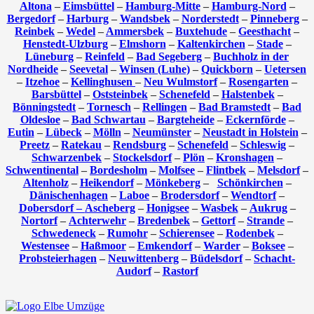
Altona
–
Eimsbüttel
–
Hamburg-Mitte
–
Hamburg-Nord
–
Bergedorf
–
Harburg
–
Wandsbek
–
Norderstedt
–
Pinneberg
–
Reinbek
–
Wedel
–
Ammersbek
–
Buxtehude
–
Geesthacht
–
Henstedt-Ulzburg
–
Elmshorn
–
Kaltenkirchen
–
Stade
–
Lüneburg
–
Reinfeld
–
Bad Segeberg
–
Buchholz in der
Nordheide
–
Seevetal
–
Winsen (Luhe)
–
Quickborn
–
Uetersen
–
Itzehoe
–
Kellinghusen
–
Neu Wulmstorf
–
Rosengarten
–
Barsbüttel
–
Oststeinbek
–
Schenefeld
–
Halstenbek
–
Bönningstedt
–
Tornesch
–
Rellingen
–
Bad Bramstedt
–
Bad
Oldesloe
–
Bad Schwartau
–
Bargteheide
–
Eckernförde
–
Eutin
–
Lübeck
–
Mölln
–
Neumünster
–
Neustadt in Holstein
–
Preetz
–
Ratekau
–
Rendsburg
–
Schenefeld
–
Schleswig
–
Schwarzenbek
–
Stockelsdorf
–
Plön
–
Kronshagen
–
Schwentinental
–
Bordesholm
–
Molfsee
–
Flintbek
–
Melsdorf
–
Altenholz
–
Heikendorf
–
Mönkeberg
–
Schönkirchen
–
Dänischenhagen
–
Laboe
–
Brodersdorf
–
Wendtorf
–
Dobersdorf –
Ascheberg
–
Honigsee
–
Wasbek
–
Aukrug
–
Nortorf
–
Achterwehr
–
Bredenbek
–
Gettorf
–
Strande
–
Schwedeneck
–
Rumohr
–
Schierensee
–
Rodenbek
–
Westensee
–
Haßmoor
–
Emkendorf
–
Warder
–
Boksee
–
Probsteierhagen
–
Neuwittenberg
–
Büdelsdorf
–
Schacht-
Audorf
–
Rastorf