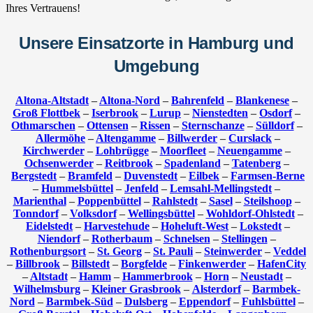
Ihres Vertrauens!
Unsere Einsatzorte in Hamburg und
Umgebung
Altona-Altstadt
–
Altona-Nord
–
Bahrenfeld
–
Blankenese
–
Groß Flottbek
–
Iserbrook
–
Lurup
–
Nienstedten
–
Osdorf
–
Othmarschen
–
Ottensen
–
Rissen
–
Sternschanze
–
Sülldorf
–
Allermöhe
–
Altengamme
–
Billwerder
–
Curslack
–
Kirchwerder
–
Lohbrügge
–
Moorfleet
–
Neuengamme
–
Ochsenwerder
–
Reitbrook
–
Spadenland
–
Tatenberg
–
Bergstedt
–
Bramfeld
–
Duvenstedt
–
Eilbek
–
Farmsen-Berne
–
Hummelsbüttel
–
Jenfeld
–
Lemsahl-Mellingstedt
–
Marienthal
–
Poppenbüttel
–
Rahlstedt
–
Sasel
–
Steilshoop
–
Tonndorf
–
Volksdorf
–
Wellingsbüttel
–
Wohldorf-Ohlstedt
–
Eidelstedt
–
Harvestehude
–
Hoheluft-West
–
Lokstedt
–
Niendorf
–
Rotherbaum
–
Schnelsen
–
Stellingen
–
Rothenburgsort
–
St. Georg
–
St. Pauli
–
Steinwerder
–
Veddel
–
Billbrook
–
Billstedt
–
Borgfelde
–
Finkenwerder
–
HafenCity
–
Altstadt
–
Hamm
–
Hammerbrook
–
Horn
–
Neustadt
–
Wilhelmsburg
–
Kleiner Grasbrook
–
Alsterdorf
–
Barmbek-
Nord
–
Barmbek-Süd
–
Dulsberg
–
Eppendorf
–
Fuhlsbüttel
–