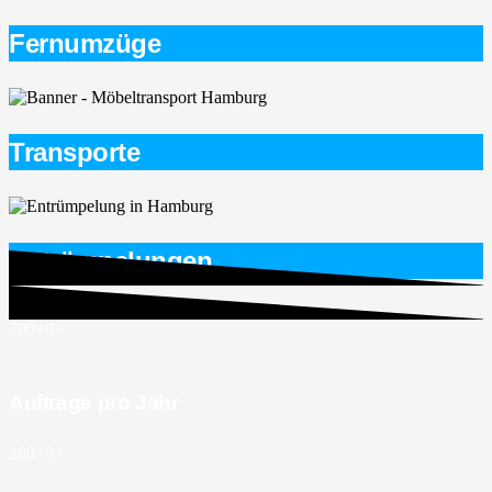
Fernumzüge
Transporte
Entrümpelungen
700+
0
+
Aufträge pro Jahr
280+
0
+