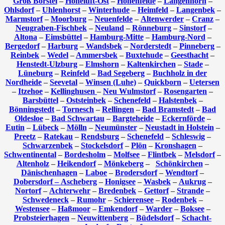
Groß Borstel
–
Hoheluft-Ost
–
Hohenfelde
–
Langenhorn
–
Ohlsdorf
–
Uhlenhorst
–
Winterhude
–
Heimfeld
–
Langenbek
–
Marmstorf
–
Moorburg
–
Neuenfelde
–
Altenwerder
–
Cranz
–
Neugraben-Fischbek
–
Neuland
–
Rönneburg
–
Sinstorf
–
Altona
–
Eimsbüttel
–
Hamburg-Mitte
–
Hamburg-Nord
–
Bergedorf
–
Harburg
–
Wandsbek
–
Norderstedt
–
Pinneberg
–
Reinbek
–
Wedel
–
Ammersbek
–
Buxtehude
–
Geesthacht
–
Henstedt-Ulzburg
–
Elmshorn
–
Kaltenkirchen
–
Stade
–
Lüneburg
–
Reinfeld
–
Bad Segeberg
–
Buchholz in der
Nordheide
–
Seevetal
–
Winsen (Luhe)
–
Quickborn
–
Uetersen
–
Itzehoe
–
Kellinghusen
–
Neu Wulmstorf
–
Rosengarten
–
Barsbüttel
–
Oststeinbek
–
Schenefeld
–
Halstenbek
–
Bönningstedt
–
Tornesch
–
Rellingen
–
Bad Bramstedt
–
Bad
Oldesloe
–
Bad Schwartau
–
Bargteheide
–
Eckernförde
–
Eutin
–
Lübeck
–
Mölln
–
Neumünster
–
Neustadt in Holstein
–
Preetz
–
Ratekau
–
Rendsburg
–
Schenefeld
–
Schleswig
–
Schwarzenbek
–
Stockelsdorf
–
Plön
–
Kronshagen
–
Schwentinental
–
Bordesholm
–
Molfsee
–
Flintbek
–
Melsdorf
–
Altenholz
–
Heikendorf
–
Mönkeberg
–
Schönkirchen
–
Dänischenhagen
–
Laboe
–
Brodersdorf
–
Wendtorf
–
Dobersdorf –
Ascheberg
–
Honigsee
–
Wasbek
–
Aukrug
–
Nortorf
–
Achterwehr
–
Bredenbek
–
Gettorf
–
Strande
–
Schwedeneck
–
Rumohr
–
Schierensee
–
Rodenbek
–
Westensee
–
Haßmoor
–
Emkendorf
–
Warder
–
Boksee
–
Probsteierhagen
–
Neuwittenberg
–
Büdelsdorf
–
Schacht-