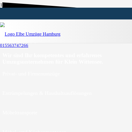
Umzugsunternehmen Klein
Wittensee
015563747266
Wir sind Ihr kompetentes und erfahrenes
Umzugsunternehmen für Klein Wittensee.
Privat- und Firmenumzüge
Entrümpelungen & Haushaltsauflösungen
Möbeltransporte