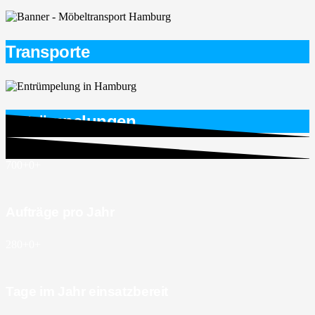
Transporte
Entrümpelungen
700+
0
+
Aufträge pro Jahr
280+
0
+
Tage im Jahr einsatzbereit