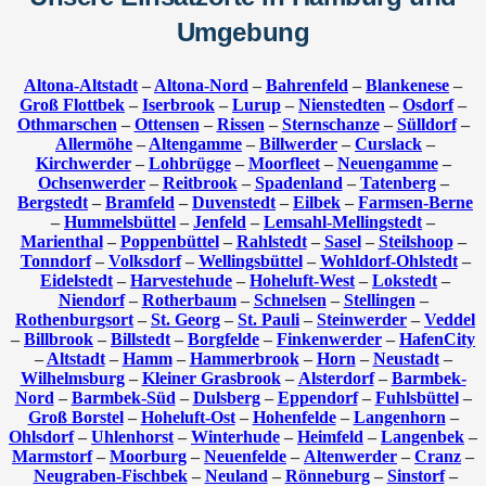
Umgebung
Altona-Altstadt
–
Altona-Nord
–
Bahrenfeld
–
Blankenese
–
Groß Flottbek
–
Iserbrook
–
Lurup
–
Nienstedten
–
Osdorf
–
Othmarschen
–
Ottensen
–
Rissen
–
Sternschanze
–
Sülldorf
–
Allermöhe
–
Altengamme
–
Billwerder
–
Curslack
–
Kirchwerder
–
Lohbrügge
–
Moorfleet
–
Neuengamme
–
Ochsenwerder
–
Reitbrook
–
Spadenland
–
Tatenberg
–
Bergstedt
–
Bramfeld
–
Duvenstedt
–
Eilbek
–
Farmsen-Berne
–
Hummelsbüttel
–
Jenfeld
–
Lemsahl-Mellingstedt
–
Marienthal
–
Poppenbüttel
–
Rahlstedt
–
Sasel
–
Steilshoop
–
Tonndorf
–
Volksdorf
–
Wellingsbüttel
–
Wohldorf-Ohlstedt
–
Eidelstedt
–
Harvestehude
–
Hoheluft-West
–
Lokstedt
–
Niendorf
–
Rotherbaum
–
Schnelsen
–
Stellingen
–
Rothenburgsort
–
St. Georg
–
St. Pauli
–
Steinwerder
–
Veddel
–
Billbrook
–
Billstedt
–
Borgfelde
–
Finkenwerder
–
HafenCity
–
Altstadt
–
Hamm
–
Hammerbrook
–
Horn
–
Neustadt
–
Wilhelmsburg
–
Kleiner Grasbrook
–
Alsterdorf
–
Barmbek-
Nord
–
Barmbek-Süd
–
Dulsberg
–
Eppendorf
–
Fuhlsbüttel
–
Groß Borstel
–
Hoheluft-Ost
–
Hohenfelde
–
Langenhorn
–
Ohlsdorf
–
Uhlenhorst
–
Winterhude
–
Heimfeld
–
Langenbek
–
Marmstorf
–
Moorburg
–
Neuenfelde
–
Altenwerder
–
Cranz
–
Neugraben-Fischbek
–
Neuland
–
Rönneburg
–
Sinstorf
–