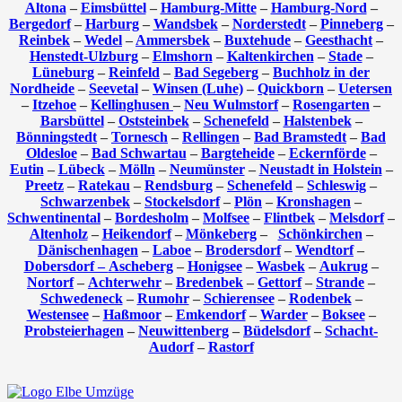
Altona
–
Eimsbüttel
–
Hamburg-Mitte
–
Hamburg-Nord
–
Bergedorf
–
Harburg
–
Wandsbek
–
Norderstedt
–
Pinneberg
–
Reinbek
–
Wedel
–
Ammersbek
–
Buxtehude
–
Geesthacht
–
Henstedt-Ulzburg
–
Elmshorn
–
Kaltenkirchen
–
Stade
–
Lüneburg
–
Reinfeld
–
Bad Segeberg
–
Buchholz in der
Nordheide
–
Seevetal
–
Winsen (Luhe)
–
Quickborn
–
Uetersen
–
Itzehoe
–
Kellinghusen
–
Neu Wulmstorf
–
Rosengarten
–
Barsbüttel
–
Oststeinbek
–
Schenefeld
–
Halstenbek
–
Bönningstedt
–
Tornesch
–
Rellingen
–
Bad Bramstedt
–
Bad
Oldesloe
–
Bad Schwartau
–
Bargteheide
–
Eckernförde
–
Eutin
–
Lübeck
–
Mölln
–
Neumünster
–
Neustadt in Holstein
–
Preetz
–
Ratekau
–
Rendsburg
–
Schenefeld
–
Schleswig
–
Schwarzenbek
–
Stockelsdorf
–
Plön
–
Kronshagen
–
Schwentinental
–
Bordesholm
–
Molfsee
–
Flintbek
–
Melsdorf
–
Altenholz
–
Heikendorf
–
Mönkeberg
–
Schönkirchen
–
Dänischenhagen
–
Laboe
–
Brodersdorf
–
Wendtorf
–
Dobersdorf –
Ascheberg
–
Honigsee
–
Wasbek
–
Aukrug
–
Nortorf
–
Achterwehr
–
Bredenbek
–
Gettorf
–
Strande
–
Schwedeneck
–
Rumohr
–
Schierensee
–
Rodenbek
–
Westensee
–
Haßmoor
–
Emkendorf
–
Warder
–
Boksee
–
Probsteierhagen
–
Neuwittenberg
–
Büdelsdorf
–
Schacht-
Audorf
–
Rastorf