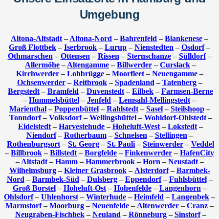
Umgebung
Altona-Altstadt
–
Altona-Nord
–
Bahrenfeld
–
Blankenese
–
Groß Flottbek
–
Iserbrook
–
Lurup
–
Nienstedten
–
Osdorf
–
Othmarschen
–
Ottensen
–
Rissen
–
Sternschanze
–
Sülldorf
–
Allermöhe
–
Altengamme
–
Billwerder
–
Curslack
–
Kirchwerder
–
Lohbrügge
–
Moorfleet
–
Neuengamme
–
Ochsenwerder
–
Reitbrook
–
Spadenland
–
Tatenberg
–
Bergstedt
–
Bramfeld
–
Duvenstedt
–
Eilbek
–
Farmsen-Berne
–
Hummelsbüttel
–
Jenfeld
–
Lemsahl-Mellingstedt
–
Marienthal
–
Poppenbüttel
–
Rahlstedt
–
Sasel
–
Steilshoop
–
Tonndorf
–
Volksdorf
–
Wellingsbüttel
–
Wohldorf-Ohlstedt
–
Eidelstedt
–
Harvestehude
–
Hoheluft-West
–
Lokstedt
–
Niendorf
–
Rotherbaum
–
Schnelsen
–
Stellingen
–
Rothenburgsort
–
St. Georg
–
St. Pauli
–
Steinwerder
–
Veddel
–
Billbrook
–
Billstedt
–
Borgfelde
–
Finkenwerder
–
HafenCity
–
Altstadt
–
Hamm
–
Hammerbrook
–
Horn
–
Neustadt
–
Wilhelmsburg
–
Kleiner Grasbrook
–
Alsterdorf
–
Barmbek-
Nord
–
Barmbek-Süd
–
Dulsberg
–
Eppendorf
–
Fuhlsbüttel
–
Groß Borstel
–
Hoheluft-Ost
–
Hohenfelde
–
Langenhorn
–
Ohlsdorf
–
Uhlenhorst
–
Winterhude
–
Heimfeld
–
Langenbek
–
Marmstorf
–
Moorburg
–
Neuenfelde
–
Altenwerder
–
Cranz
–
Neugraben-Fischbek
–
Neuland
–
Rönneburg
–
Sinstorf
–