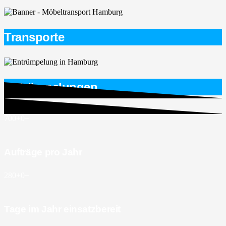
Transporte
Entrümpelungen
700+
0
+
Aufträge pro Jahr
280+
0
+
Tage im Jahr einsatzbereit