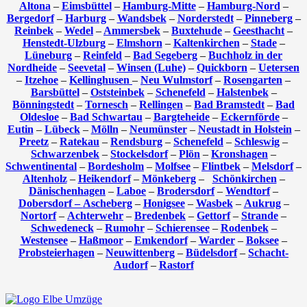
Altona
–
Eimsbüttel
–
Hamburg-Mitte
–
Hamburg-Nord
–
Bergedorf
–
Harburg
–
Wandsbek
–
Norderstedt
–
Pinneberg
–
Reinbek
–
Wedel
–
Ammersbek
–
Buxtehude
–
Geesthacht
–
Henstedt-Ulzburg
–
Elmshorn
–
Kaltenkirchen
–
Stade
–
Lüneburg
–
Reinfeld
–
Bad Segeberg
–
Buchholz in der
Nordheide
–
Seevetal
–
Winsen (Luhe)
–
Quickborn
–
Uetersen
–
Itzehoe
–
Kellinghusen
–
Neu Wulmstorf
–
Rosengarten
–
Barsbüttel
–
Oststeinbek
–
Schenefeld
–
Halstenbek
–
Bönningstedt
–
Tornesch
–
Rellingen
–
Bad Bramstedt
–
Bad
Oldesloe
–
Bad Schwartau
–
Bargteheide
–
Eckernförde
–
Eutin
–
Lübeck
–
Mölln
–
Neumünster
–
Neustadt in Holstein
–
Preetz
–
Ratekau
–
Rendsburg
–
Schenefeld
–
Schleswig
–
Schwarzenbek
–
Stockelsdorf
–
Plön
–
Kronshagen
–
Schwentinental
–
Bordesholm
–
Molfsee
–
Flintbek
–
Melsdorf
–
Altenholz
–
Heikendorf
–
Mönkeberg
–
Schönkirchen
–
Dänischenhagen
–
Laboe
–
Brodersdorf
–
Wendtorf
–
Dobersdorf –
Ascheberg
–
Honigsee
–
Wasbek
–
Aukrug
–
Nortorf
–
Achterwehr
–
Bredenbek
–
Gettorf
–
Strande
–
Schwedeneck
–
Rumohr
–
Schierensee
–
Rodenbek
–
Westensee
–
Haßmoor
–
Emkendorf
–
Warder
–
Boksee
–
Probsteierhagen
–
Neuwittenberg
–
Büdelsdorf
–
Schacht-
Audorf
–
Rastorf