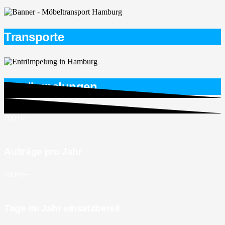
Transporte
Entrümpelungen
700+
0
+
Aufträge pro Jahr
280+
0
+
Tage im Jahr einsatzbereit