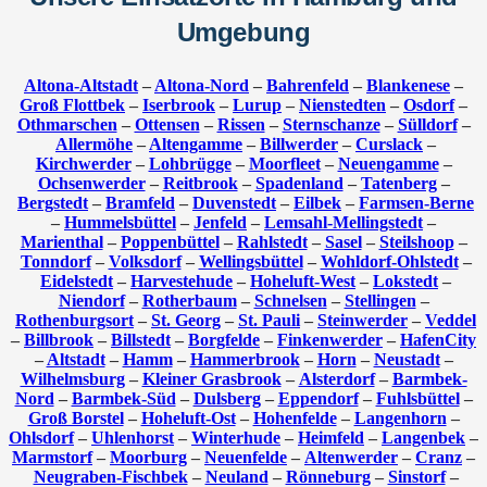
Umgebung
Altona-Altstadt
–
Altona-Nord
–
Bahrenfeld
–
Blankenese
–
Groß Flottbek
–
Iserbrook
–
Lurup
–
Nienstedten
–
Osdorf
–
Othmarschen
–
Ottensen
–
Rissen
–
Sternschanze
–
Sülldorf
–
Allermöhe
–
Altengamme
–
Billwerder
–
Curslack
–
Kirchwerder
–
Lohbrügge
–
Moorfleet
–
Neuengamme
–
Ochsenwerder
–
Reitbrook
–
Spadenland
–
Tatenberg
–
Bergstedt
–
Bramfeld
–
Duvenstedt
–
Eilbek
–
Farmsen-Berne
–
Hummelsbüttel
–
Jenfeld
–
Lemsahl-Mellingstedt
–
Marienthal
–
Poppenbüttel
–
Rahlstedt
–
Sasel
–
Steilshoop
–
Tonndorf
–
Volksdorf
–
Wellingsbüttel
–
Wohldorf-Ohlstedt
–
Eidelstedt
–
Harvestehude
–
Hoheluft-West
–
Lokstedt
–
Niendorf
–
Rotherbaum
–
Schnelsen
–
Stellingen
–
Rothenburgsort
–
St. Georg
–
St. Pauli
–
Steinwerder
–
Veddel
–
Billbrook
–
Billstedt
–
Borgfelde
–
Finkenwerder
–
HafenCity
–
Altstadt
–
Hamm
–
Hammerbrook
–
Horn
–
Neustadt
–
Wilhelmsburg
–
Kleiner Grasbrook
–
Alsterdorf
–
Barmbek-
Nord
–
Barmbek-Süd
–
Dulsberg
–
Eppendorf
–
Fuhlsbüttel
–
Groß Borstel
–
Hoheluft-Ost
–
Hohenfelde
–
Langenhorn
–
Ohlsdorf
–
Uhlenhorst
–
Winterhude
–
Heimfeld
–
Langenbek
–
Marmstorf
–
Moorburg
–
Neuenfelde
–
Altenwerder
–
Cranz
–
Neugraben-Fischbek
–
Neuland
–
Rönneburg
–
Sinstorf
–