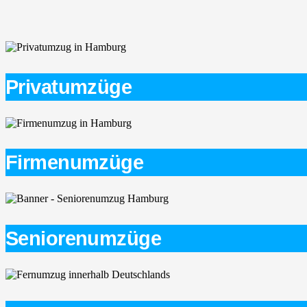
Privatumzüge
Firmenumzüge
Seniorenumzüge