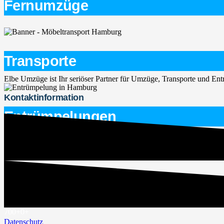
Fernumzüge
Transporte
Elbe Umzüge ist Ihr seriöser Partner für Umzüge, Transporte und E
Kontaktinformation
Entrümpelungen
service@elbe-umzuege.de
015563747266
Rechtliches
Impressum
700+
0
+
Datenschutz