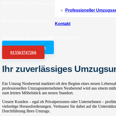
Möbel- und Küchenmontagen
Professioneller Umzugss
Ein- und Auspackservice
Kontakt
Kostenfreies & unverbindliches Angebot
Angebot anfordern
015563747266
Ihr zuverlässiges Umzugs
Ein Umzug Neuberend markiert oft den Beginn eines neuen Lebensabs
professionellen Umzugsunternehmen Neuberend wird aus einem mühsam
zum letzten Möbelstück am neuen Standort.
Unsere Kunden – egal ob Privatpersonen oder Unternehmen – profitie
vielseitige Herausforderungen. Vertrauen Sie dabei auf die Unterstüt
Durchführung Ihres Umzugs.