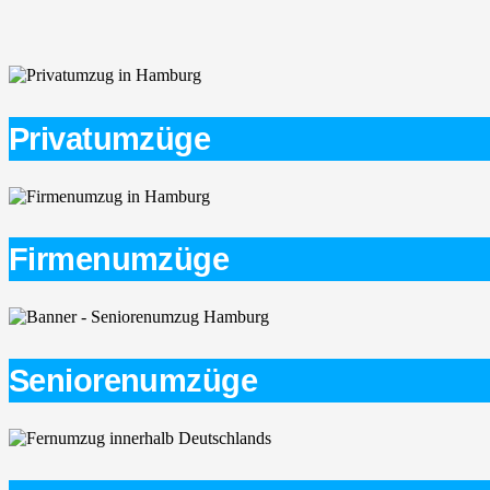
Privatumzüge
Firmenumzüge
Seniorenumzüge