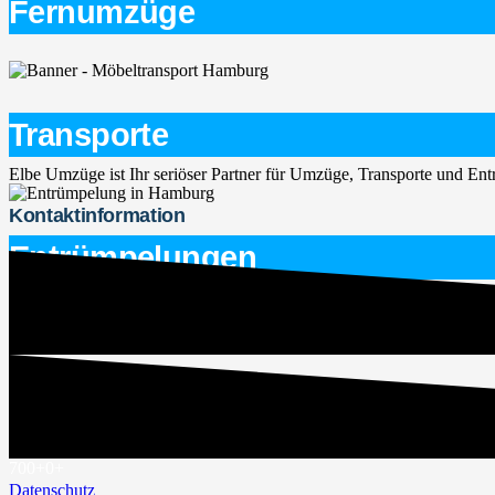
Fernumzüge
Transporte
Elbe Umzüge ist Ihr seriöser Partner für Umzüge, Transporte und E
Kontaktinformation
Entrümpelungen
service@elbe-umzuege.de
015563747266
Rechtliches
Impressum
700+
0
+
Datenschutz