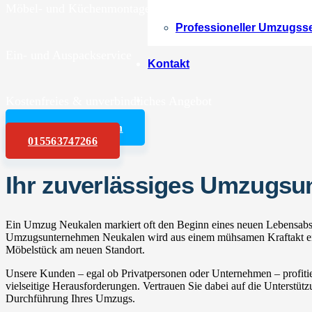
Möbel- und Küchenmontagen
Professioneller Umzugss
Ein- und Auspackservice
Kontakt
Kostenfreies & unverbindliches Angebot
Angebot anfordern
015563747266
Ihr zuverlässiges Umzugs
Ein Umzug Neukalen markiert oft den Beginn eines neuen Lebensabsch
Umzugsunternehmen Neukalen wird aus einem mühsamen Kraftakt ein e
Möbelstück am neuen Standort.
Unsere Kunden – egal ob Privatpersonen oder Unternehmen – profitie
vielseitige Herausforderungen. Vertrauen Sie dabei auf die Unterstüt
Durchführung Ihres Umzugs.