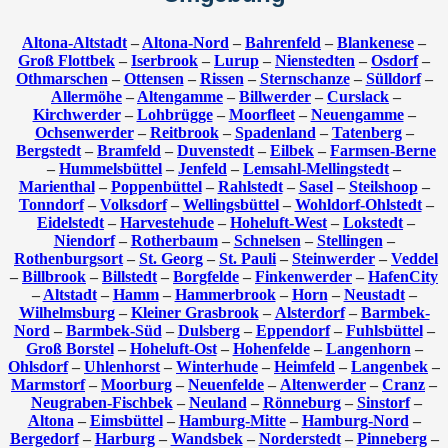
Altona-Altstadt
–
Altona-Nord
–
Bahrenfeld
–
Blankenese
–
Groß Flottbek
–
Iserbrook
–
Lurup
–
Nienstedten
–
Osdorf
–
Othmarschen
–
Ottensen
–
Rissen
–
Sternschanze
–
Sülldorf
–
Allermöhe
–
Altengamme
–
Billwerder
–
Curslack
–
Kirchwerder
–
Lohbrügge
–
Moorfleet
–
Neuengamme
–
Ochsenwerder
–
Reitbrook
–
Spadenland
–
Tatenberg
–
Bergstedt
–
Bramfeld
–
Duvenstedt
–
Eilbek
–
Farmsen-Berne
–
Hummelsbüttel
–
Jenfeld
–
Lemsahl-Mellingstedt
–
Marienthal
–
Poppenbüttel
–
Rahlstedt
–
Sasel
–
Steilshoop
–
Tonndorf
–
Volksdorf
–
Wellingsbüttel
–
Wohldorf-Ohlstedt
–
Eidelstedt
–
Harvestehude
–
Hoheluft-West
–
Lokstedt
–
Niendorf
–
Rotherbaum
–
Schnelsen
–
Stellingen
–
Rothenburgsort
–
St. Georg
–
St. Pauli
–
Steinwerder
–
Veddel
–
Billbrook
–
Billstedt
–
Borgfelde
–
Finkenwerder
–
HafenCity
–
Altstadt
–
Hamm
–
Hammerbrook
–
Horn
–
Neustadt
–
Wilhelmsburg
–
Kleiner Grasbrook
–
Alsterdorf
–
Barmbek-
Nord
–
Barmbek-Süd
–
Dulsberg
–
Eppendorf
–
Fuhlsbüttel
–
Groß Borstel
–
Hoheluft-Ost
–
Hohenfelde
–
Langenhorn
–
Ohlsdorf
–
Uhlenhorst
–
Winterhude
–
Heimfeld
–
Langenbek
–
Marmstorf
–
Moorburg
–
Neuenfelde
–
Altenwerder
–
Cranz
–
Neugraben-Fischbek
–
Neuland
–
Rönneburg
–
Sinstorf
–
Altona
–
Eimsbüttel
–
Hamburg-Mitte
–
Hamburg-Nord
–
Bergedorf
–
Harburg
–
Wandsbek
–
Norderstedt
–
Pinneberg
–