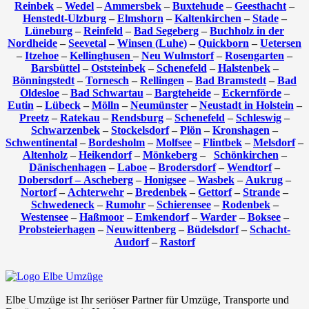
Reinbek
–
Wedel
–
Ammersbek
–
Buxtehude
–
Geesthacht
–
Henstedt-Ulzburg
–
Elmshorn
–
Kaltenkirchen
–
Stade
–
Lüneburg
–
Reinfeld
–
Bad Segeberg
–
Buchholz in der
Nordheide
–
Seevetal
–
Winsen (Luhe)
–
Quickborn
–
Uetersen
–
Itzehoe
–
Kellinghusen
–
Neu Wulmstorf
–
Rosengarten
–
Barsbüttel
–
Oststeinbek
–
Schenefeld
–
Halstenbek
–
Bönningstedt
–
Tornesch
–
Rellingen
–
Bad Bramstedt
–
Bad
Oldesloe
–
Bad Schwartau
–
Bargteheide
–
Eckernförde
–
Eutin
–
Lübeck
–
Mölln
–
Neumünster
–
Neustadt in Holstein
–
Preetz
–
Ratekau
–
Rendsburg
–
Schenefeld
–
Schleswig
–
Schwarzenbek
–
Stockelsdorf
–
Plön
–
Kronshagen
–
Schwentinental
–
Bordesholm
–
Molfsee
–
Flintbek
–
Melsdorf
–
Altenholz
–
Heikendorf
–
Mönkeberg
–
Schönkirchen
–
Dänischenhagen
–
Laboe
–
Brodersdorf
–
Wendtorf
–
Dobersdorf –
Ascheberg
–
Honigsee
–
Wasbek
–
Aukrug
–
Nortorf
–
Achterwehr
–
Bredenbek
–
Gettorf
–
Strande
–
Schwedeneck
–
Rumohr
–
Schierensee
–
Rodenbek
–
Westensee
–
Haßmoor
–
Emkendorf
–
Warder
–
Boksee
–
Probsteierhagen
–
Neuwittenberg
–
Büdelsdorf
–
Schacht-
Audorf
–
Rastorf
Elbe Umzüge ist Ihr seriöser Partner für Umzüge, Transporte und