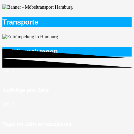
Transporte
Entrümpelungen
700+
0
+
Aufträge pro Jahr
280+
0
+
Tage im Jahr einsatzbereit