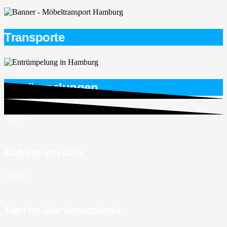
Transporte
Entrümpelungen
700+
0
+
Aufträge pro Jahr
280+
0
+
Tage im Jahr einsatzbereit