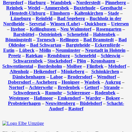
Bergedorf
–
Harburg
–
Wandsbek
–
Norderstedt
–
Pinneberg
–
Reinbek
–
Wedel
–
Ammersbek
–
Buxtehude
–
Geesthacht
–
Henstedt-Ulzburg
–
Elmshorn
–
Kaltenkirchen
–
Stade
–
Lüneburg
–
Reinfeld
–
Bad Segeberg
–
Buchholz in der
Nordheide
–
Seevetal
–
Winsen (Luhe)
–
Quickborn
–
Uetersen
–
Itzehoe
–
Kellinghusen
–
Neu Wulmstorf
–
Rosengarten
–
Barsbüttel
–
Oststeinbek
–
Schenefeld
–
Halstenbek
–
Bönningstedt
–
Tornesch
–
Rellingen
–
Bad Bramstedt
–
Bad
Oldesloe
–
Bad Schwartau
–
Bargteheide
–
Eckernförde
–
Eutin
–
Lübeck
–
Mölln
–
Neumünster
–
Neustadt in Holstein
–
Preetz
–
Ratekau
–
Rendsburg
–
Schenefeld
–
Schleswig
–
Schwarzenbek
–
Stockelsdorf
–
Plön
–
Kronshagen
–
Schwentinental
–
Bordesholm
–
Molfsee
–
Flintbek
–
Melsdorf
–
Altenholz
–
Heikendorf
–
Mönkeberg
–
Schönkirchen
–
Dänischenhagen
–
Laboe
–
Brodersdorf
–
Wendtorf
–
Dobersdorf –
Ascheberg
–
Honigsee
–
Wasbek
–
Aukrug
–
Nortorf
–
Achterwehr
–
Bredenbek
–
Gettorf
–
Strande
–
Schwedeneck
–
Rumohr
–
Schierensee
–
Rodenbek
–
Westensee
–
Haßmoor
–
Emkendorf
–
Warder
–
Boksee
–
Probsteierhagen
–
Neuwittenberg
–
Büdelsdorf
–
Schacht-
Audorf
–
Rastorf