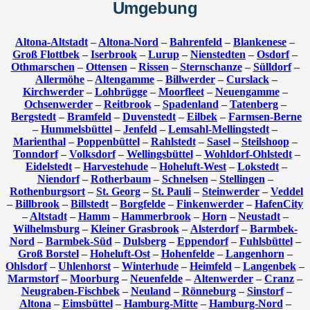
Umgebung
Altona-Altstadt
–
Altona-Nord
–
Bahrenfeld
–
Blankenese
–
Groß Flottbek
–
Iserbrook
–
Lurup
–
Nienstedten
–
Osdorf
–
Othmarschen
–
Ottensen
–
Rissen
–
Sternschanze
–
Sülldorf
–
Allermöhe
–
Altengamme
–
Billwerder
–
Curslack
–
Kirchwerder
–
Lohbrügge
–
Moorfleet
–
Neuengamme
–
Ochsenwerder
–
Reitbrook
–
Spadenland
–
Tatenberg
–
Bergstedt
–
Bramfeld
–
Duvenstedt
–
Eilbek
–
Farmsen-Berne
–
Hummelsbüttel
–
Jenfeld
–
Lemsahl-Mellingstedt
–
Marienthal
–
Poppenbüttel
–
Rahlstedt
–
Sasel
–
Steilshoop
–
Tonndorf
–
Volksdorf
–
Wellingsbüttel
–
Wohldorf-Ohlstedt
–
Eidelstedt
–
Harvestehude
–
Hoheluft-West
–
Lokstedt
–
Niendorf
–
Rotherbaum
–
Schnelsen
–
Stellingen
–
Rothenburgsort
–
St. Georg
–
St. Pauli
–
Steinwerder
–
Veddel
–
Billbrook
–
Billstedt
–
Borgfelde
–
Finkenwerder
–
HafenCity
–
Altstadt
–
Hamm
–
Hammerbrook
–
Horn
–
Neustadt
–
Wilhelmsburg
–
Kleiner Grasbrook
–
Alsterdorf
–
Barmbek-
Nord
–
Barmbek-Süd
–
Dulsberg
–
Eppendorf
–
Fuhlsbüttel
–
Groß Borstel
–
Hoheluft-Ost
–
Hohenfelde
–
Langenhorn
–
Ohlsdorf
–
Uhlenhorst
–
Winterhude
–
Heimfeld
–
Langenbek
–
Marmstorf
–
Moorburg
–
Neuenfelde
–
Altenwerder
–
Cranz
–
Neugraben-Fischbek
–
Neuland
–
Rönneburg
–
Sinstorf
–
Altona
–
Eimsbüttel
–
Hamburg-Mitte
–
Hamburg-Nord
–