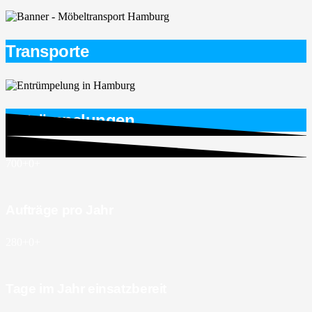
Transporte
Entrümpelungen
700+
0
+
Aufträge pro Jahr
280+
0
+
Tage im Jahr einsatzbereit