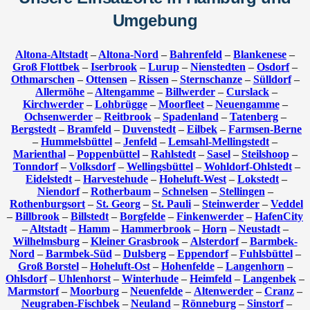
Umgebung
Altona-Altstadt
–
Altona-Nord
–
Bahrenfeld
–
Blankenese
–
Groß Flottbek
–
Iserbrook
–
Lurup
–
Nienstedten
–
Osdorf
–
Othmarschen
–
Ottensen
–
Rissen
–
Sternschanze
–
Sülldorf
–
Allermöhe
–
Altengamme
–
Billwerder
–
Curslack
–
Kirchwerder
–
Lohbrügge
–
Moorfleet
–
Neuengamme
–
Ochsenwerder
–
Reitbrook
–
Spadenland
–
Tatenberg
–
Bergstedt
–
Bramfeld
–
Duvenstedt
–
Eilbek
–
Farmsen-Berne
–
Hummelsbüttel
–
Jenfeld
–
Lemsahl-Mellingstedt
–
Marienthal
–
Poppenbüttel
–
Rahlstedt
–
Sasel
–
Steilshoop
–
Tonndorf
–
Volksdorf
–
Wellingsbüttel
–
Wohldorf-Ohlstedt
–
Eidelstedt
–
Harvestehude
–
Hoheluft-West
–
Lokstedt
–
Niendorf
–
Rotherbaum
–
Schnelsen
–
Stellingen
–
Rothenburgsort
–
St. Georg
–
St. Pauli
–
Steinwerder
–
Veddel
–
Billbrook
–
Billstedt
–
Borgfelde
–
Finkenwerder
–
HafenCity
–
Altstadt
–
Hamm
–
Hammerbrook
–
Horn
–
Neustadt
–
Wilhelmsburg
–
Kleiner Grasbrook
–
Alsterdorf
–
Barmbek-
Nord
–
Barmbek-Süd
–
Dulsberg
–
Eppendorf
–
Fuhlsbüttel
–
Groß Borstel
–
Hoheluft-Ost
–
Hohenfelde
–
Langenhorn
–
Ohlsdorf
–
Uhlenhorst
–
Winterhude
–
Heimfeld
–
Langenbek
–
Marmstorf
–
Moorburg
–
Neuenfelde
–
Altenwerder
–
Cranz
–
Neugraben-Fischbek
–
Neuland
–
Rönneburg
–
Sinstorf
–