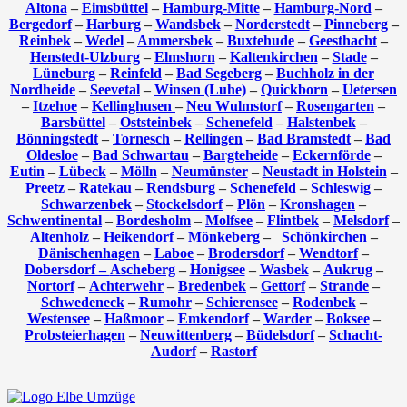
Altona
–
Eimsbüttel
–
Hamburg-Mitte
–
Hamburg-Nord
–
Bergedorf
–
Harburg
–
Wandsbek
–
Norderstedt
–
Pinneberg
–
Reinbek
–
Wedel
–
Ammersbek
–
Buxtehude
–
Geesthacht
–
Henstedt-Ulzburg
–
Elmshorn
–
Kaltenkirchen
–
Stade
–
Lüneburg
–
Reinfeld
–
Bad Segeberg
–
Buchholz in der
Nordheide
–
Seevetal
–
Winsen (Luhe)
–
Quickborn
–
Uetersen
–
Itzehoe
–
Kellinghusen
–
Neu Wulmstorf
–
Rosengarten
–
Barsbüttel
–
Oststeinbek
–
Schenefeld
–
Halstenbek
–
Bönningstedt
–
Tornesch
–
Rellingen
–
Bad Bramstedt
–
Bad
Oldesloe
–
Bad Schwartau
–
Bargteheide
–
Eckernförde
–
Eutin
–
Lübeck
–
Mölln
–
Neumünster
–
Neustadt in Holstein
–
Preetz
–
Ratekau
–
Rendsburg
–
Schenefeld
–
Schleswig
–
Schwarzenbek
–
Stockelsdorf
–
Plön
–
Kronshagen
–
Schwentinental
–
Bordesholm
–
Molfsee
–
Flintbek
–
Melsdorf
–
Altenholz
–
Heikendorf
–
Mönkeberg
–
Schönkirchen
–
Dänischenhagen
–
Laboe
–
Brodersdorf
–
Wendtorf
–
Dobersdorf –
Ascheberg
–
Honigsee
–
Wasbek
–
Aukrug
–
Nortorf
–
Achterwehr
–
Bredenbek
–
Gettorf
–
Strande
–
Schwedeneck
–
Rumohr
–
Schierensee
–
Rodenbek
–
Westensee
–
Haßmoor
–
Emkendorf
–
Warder
–
Boksee
–
Probsteierhagen
–
Neuwittenberg
–
Büdelsdorf
–
Schacht-
Audorf
–
Rastorf