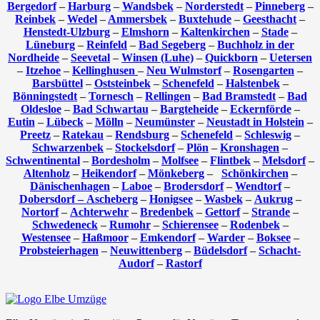
Bergedorf
–
Harburg
–
Wandsbek
–
Norderstedt
–
Pinneberg
–
Reinbek
–
Wedel
–
Ammersbek
–
Buxtehude
–
Geesthacht
–
Henstedt-Ulzburg
–
Elmshorn
–
Kaltenkirchen
–
Stade
–
Lüneburg
–
Reinfeld
–
Bad Segeberg
–
Buchholz in der
Nordheide
–
Seevetal
–
Winsen (Luhe)
–
Quickborn
–
Uetersen
–
Itzehoe
–
Kellinghusen
–
Neu Wulmstorf
–
Rosengarten
–
Barsbüttel
–
Oststeinbek
–
Schenefeld
–
Halstenbek
–
Bönningstedt
–
Tornesch
–
Rellingen
–
Bad Bramstedt
–
Bad
Oldesloe
–
Bad Schwartau
–
Bargteheide
–
Eckernförde
–
Eutin
–
Lübeck
–
Mölln
–
Neumünster
–
Neustadt in Holstein
–
Preetz
–
Ratekau
–
Rendsburg
–
Schenefeld
–
Schleswig
–
Schwarzenbek
–
Stockelsdorf
–
Plön
–
Kronshagen
–
Schwentinental
–
Bordesholm
–
Molfsee
–
Flintbek
–
Melsdorf
–
Altenholz
–
Heikendorf
–
Mönkeberg
–
Schönkirchen
–
Dänischenhagen
–
Laboe
–
Brodersdorf
–
Wendtorf
–
Dobersdorf –
Ascheberg
–
Honigsee
–
Wasbek
–
Aukrug
–
Nortorf
–
Achterwehr
–
Bredenbek
–
Gettorf
–
Strande
–
Schwedeneck
–
Rumohr
–
Schierensee
–
Rodenbek
–
Westensee
–
Haßmoor
–
Emkendorf
–
Warder
–
Boksee
–
Probsteierhagen
–
Neuwittenberg
–
Büdelsdorf
–
Schacht-
Audorf
–
Rastorf