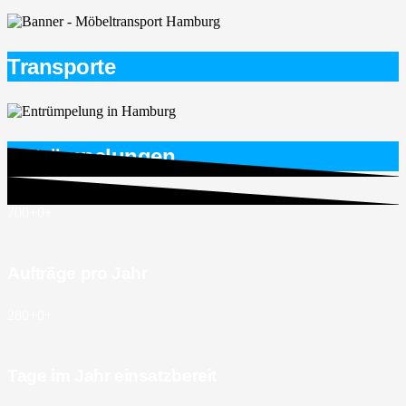
Transporte
Entrümpelungen
700+
0
+
Aufträge pro Jahr
280+
0
+
Tage im Jahr einsatzbereit