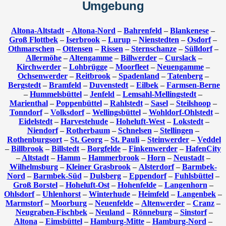
Umgebung
Altona-Altstadt
–
Altona-Nord
–
Bahrenfeld
–
Blankenese
–
Groß Flottbek
–
Iserbrook
–
Lurup
–
Nienstedten
–
Osdorf
–
Othmarschen
–
Ottensen
–
Rissen
–
Sternschanze
–
Sülldorf
–
Allermöhe
–
Altengamme
–
Billwerder
–
Curslack
–
Kirchwerder
–
Lohbrügge
–
Moorfleet
–
Neuengamme
–
Ochsenwerder
–
Reitbrook
–
Spadenland
–
Tatenberg
–
Bergstedt
–
Bramfeld
–
Duvenstedt
–
Eilbek
–
Farmsen-Berne
–
Hummelsbüttel
–
Jenfeld
–
Lemsahl-Mellingstedt
–
Marienthal
–
Poppenbüttel
–
Rahlstedt
–
Sasel
–
Steilshoop
–
Tonndorf
–
Volksdorf
–
Wellingsbüttel
–
Wohldorf-Ohlstedt
–
Eidelstedt
–
Harvestehude
–
Hoheluft-West
–
Lokstedt
–
Niendorf
–
Rotherbaum
–
Schnelsen
–
Stellingen
–
Rothenburgsort
–
St. Georg
–
St. Pauli
–
Steinwerder
–
Veddel
–
Billbrook
–
Billstedt
–
Borgfelde
–
Finkenwerder
–
HafenCity
–
Altstadt
–
Hamm
–
Hammerbrook
–
Horn
–
Neustadt
–
Wilhelmsburg
–
Kleiner Grasbrook
–
Alsterdorf
–
Barmbek-
Nord
–
Barmbek-Süd
–
Dulsberg
–
Eppendorf
–
Fuhlsbüttel
–
Groß Borstel
–
Hoheluft-Ost
–
Hohenfelde
–
Langenhorn
–
Ohlsdorf
–
Uhlenhorst
–
Winterhude
–
Heimfeld
–
Langenbek
–
Marmstorf
–
Moorburg
–
Neuenfelde
–
Altenwerder
–
Cranz
–
Neugraben-Fischbek
–
Neuland
–
Rönneburg
–
Sinstorf
–
Altona
–
Eimsbüttel
–
Hamburg-Mitte
–
Hamburg-Nord
–