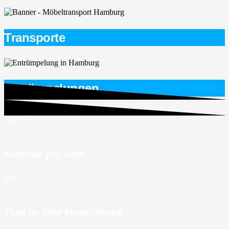
Transporte
Entrümpelungen
700+
0
+
Aufträge pro Jahr
280+
0
+
Tage im Jahr einsatzbereit