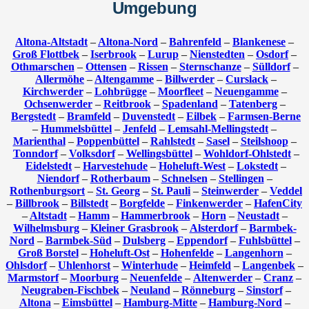
Umgebung
Altona-Altstadt
–
Altona-Nord
–
Bahrenfeld
–
Blankenese
–
Groß Flottbek
–
Iserbrook
–
Lurup
–
Nienstedten
–
Osdorf
–
Othmarschen
–
Ottensen
–
Rissen
–
Sternschanze
–
Sülldorf
–
Allermöhe
–
Altengamme
–
Billwerder
–
Curslack
–
Kirchwerder
–
Lohbrügge
–
Moorfleet
–
Neuengamme
–
Ochsenwerder
–
Reitbrook
–
Spadenland
–
Tatenberg
–
Bergstedt
–
Bramfeld
–
Duvenstedt
–
Eilbek
–
Farmsen-Berne
–
Hummelsbüttel
–
Jenfeld
–
Lemsahl-Mellingstedt
–
Marienthal
–
Poppenbüttel
–
Rahlstedt
–
Sasel
–
Steilshoop
–
Tonndorf
–
Volksdorf
–
Wellingsbüttel
–
Wohldorf-Ohlstedt
–
Eidelstedt
–
Harvestehude
–
Hoheluft-West
–
Lokstedt
–
Niendorf
–
Rotherbaum
–
Schnelsen
–
Stellingen
–
Rothenburgsort
–
St. Georg
–
St. Pauli
–
Steinwerder
–
Veddel
–
Billbrook
–
Billstedt
–
Borgfelde
–
Finkenwerder
–
HafenCity
–
Altstadt
–
Hamm
–
Hammerbrook
–
Horn
–
Neustadt
–
Wilhelmsburg
–
Kleiner Grasbrook
–
Alsterdorf
–
Barmbek-
Nord
–
Barmbek-Süd
–
Dulsberg
–
Eppendorf
–
Fuhlsbüttel
–
Groß Borstel
–
Hoheluft-Ost
–
Hohenfelde
–
Langenhorn
–
Ohlsdorf
–
Uhlenhorst
–
Winterhude
–
Heimfeld
–
Langenbek
–
Marmstorf
–
Moorburg
–
Neuenfelde
–
Altenwerder
–
Cranz
–
Neugraben-Fischbek
–
Neuland
–
Rönneburg
–
Sinstorf
–
Altona
–
Eimsbüttel
–
Hamburg-Mitte
–
Hamburg-Nord
–