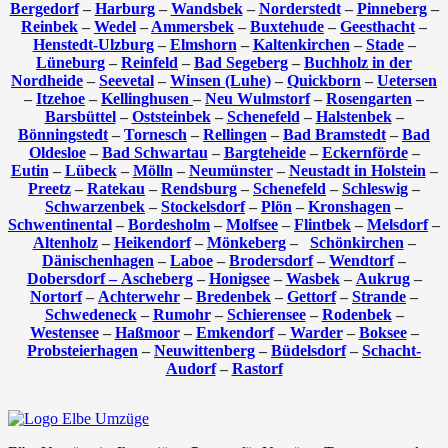
Bergedorf
–
Harburg
–
Wandsbek
–
Norderstedt
–
Pinneberg
–
Reinbek
–
Wedel
–
Ammersbek
–
Buxtehude
–
Geesthacht
–
Henstedt-Ulzburg
–
Elmshorn
–
Kaltenkirchen
–
Stade
–
Lüneburg
–
Reinfeld
–
Bad Segeberg
–
Buchholz in der
Nordheide
–
Seevetal
–
Winsen (Luhe)
–
Quickborn
–
Uetersen
–
Itzehoe
–
Kellinghusen
–
Neu Wulmstorf
–
Rosengarten
–
Barsbüttel
–
Oststeinbek
–
Schenefeld
–
Halstenbek
–
Bönningstedt
–
Tornesch
–
Rellingen
–
Bad Bramstedt
–
Bad
Oldesloe
–
Bad Schwartau
–
Bargteheide
–
Eckernförde
–
Eutin
–
Lübeck
–
Mölln
–
Neumünster
–
Neustadt in Holstein
–
Preetz
–
Ratekau
–
Rendsburg
–
Schenefeld
–
Schleswig
–
Schwarzenbek
–
Stockelsdorf
–
Plön
–
Kronshagen
–
Schwentinental
–
Bordesholm
–
Molfsee
–
Flintbek
–
Melsdorf
–
Altenholz
–
Heikendorf
–
Mönkeberg
–
Schönkirchen
–
Dänischenhagen
–
Laboe
–
Brodersdorf
–
Wendtorf
–
Dobersdorf –
Ascheberg
–
Honigsee
–
Wasbek
–
Aukrug
–
Nortorf
–
Achterwehr
–
Bredenbek
–
Gettorf
–
Strande
–
Schwedeneck
–
Rumohr
–
Schierensee
–
Rodenbek
–
Westensee
–
Haßmoor
–
Emkendorf
–
Warder
–
Boksee
–
Probsteierhagen
–
Neuwittenberg
–
Büdelsdorf
–
Schacht-
Audorf
–
Rastorf