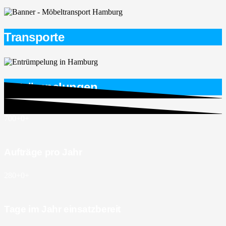
Transporte
Entrümpelungen
700+
0
+
Aufträge pro Jahr
280+
0
+
Tage im Jahr einsatzbereit