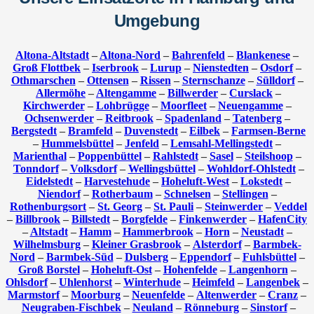
Umgebung
Altona-Altstadt
–
Altona-Nord
–
Bahrenfeld
–
Blankenese
–
Groß Flottbek
–
Iserbrook
–
Lurup
–
Nienstedten
–
Osdorf
–
Othmarschen
–
Ottensen
–
Rissen
–
Sternschanze
–
Sülldorf
–
Allermöhe
–
Altengamme
–
Billwerder
–
Curslack
–
Kirchwerder
–
Lohbrügge
–
Moorfleet
–
Neuengamme
–
Ochsenwerder
–
Reitbrook
–
Spadenland
–
Tatenberg
–
Bergstedt
–
Bramfeld
–
Duvenstedt
–
Eilbek
–
Farmsen-Berne
–
Hummelsbüttel
–
Jenfeld
–
Lemsahl-Mellingstedt
–
Marienthal
–
Poppenbüttel
–
Rahlstedt
–
Sasel
–
Steilshoop
–
Tonndorf
–
Volksdorf
–
Wellingsbüttel
–
Wohldorf-Ohlstedt
–
Eidelstedt
–
Harvestehude
–
Hoheluft-West
–
Lokstedt
–
Niendorf
–
Rotherbaum
–
Schnelsen
–
Stellingen
–
Rothenburgsort
–
St. Georg
–
St. Pauli
–
Steinwerder
–
Veddel
–
Billbrook
–
Billstedt
–
Borgfelde
–
Finkenwerder
–
HafenCity
–
Altstadt
–
Hamm
–
Hammerbrook
–
Horn
–
Neustadt
–
Wilhelmsburg
–
Kleiner Grasbrook
–
Alsterdorf
–
Barmbek-
Nord
–
Barmbek-Süd
–
Dulsberg
–
Eppendorf
–
Fuhlsbüttel
–
Groß Borstel
–
Hoheluft-Ost
–
Hohenfelde
–
Langenhorn
–
Ohlsdorf
–
Uhlenhorst
–
Winterhude
–
Heimfeld
–
Langenbek
–
Marmstorf
–
Moorburg
–
Neuenfelde
–
Altenwerder
–
Cranz
–
Neugraben-Fischbek
–
Neuland
–
Rönneburg
–
Sinstorf
–