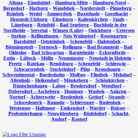
Altona
–
Eimsbüttel
–
Hamburg-Mitte
–
Hamburg-Nord
–
Bergedorf
–
Harburg
–
Wandsbek
–
Norderstedt
–
Pinneberg
–
Reinbek
–
Wedel
–
Ammersbek
–
Buxtehude
–
Geesthacht
–
Henstedt-Ulzburg
–
Elmshorn
–
Kaltenkirchen
–
Stade
–
Lüneburg
–
Reinfeld
–
Bad Segeberg
–
Buchholz in der
Nordheide
–
Seevetal
–
Winsen (Luhe)
–
Quickborn
–
Uetersen
–
Itzehoe
–
Kellinghusen
–
Neu Wulmstorf
–
Rosengarten
–
Barsbüttel
–
Oststeinbek
–
Schenefeld
–
Halstenbek
–
Bönningstedt
–
Tornesch
–
Rellingen
–
Bad Bramstedt
–
Bad
Oldesloe
–
Bad Schwartau
–
Bargteheide
–
Eckernförde
–
Eutin
–
Lübeck
–
Mölln
–
Neumünster
–
Neustadt in Holstein
–
Preetz
–
Ratekau
–
Rendsburg
–
Schenefeld
–
Schleswig
–
Schwarzenbek
–
Stockelsdorf
–
Plön
–
Kronshagen
–
Schwentinental
–
Bordesholm
–
Molfsee
–
Flintbek
–
Melsdorf
–
Altenholz
–
Heikendorf
–
Mönkeberg
–
Schönkirchen
–
Dänischenhagen
–
Laboe
–
Brodersdorf
–
Wendtorf
–
Dobersdorf –
Ascheberg
–
Honigsee
–
Wasbek
–
Aukrug
–
Nortorf
–
Achterwehr
–
Bredenbek
–
Gettorf
–
Strande
–
Schwedeneck
–
Rumohr
–
Schierensee
–
Rodenbek
–
Westensee
–
Haßmoor
–
Emkendorf
–
Warder
–
Boksee
–
Probsteierhagen
–
Neuwittenberg
–
Büdelsdorf
–
Schacht-
Audorf
–
Rastorf