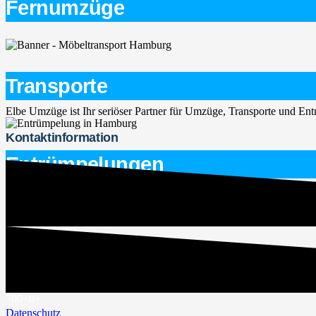
Fernumzüge
Transporte
Elbe Umzüge ist Ihr seriöser Partner für Umzüge, Transporte und E
Kontaktinformation
Entrümpelungen
service@elbe-umzuege.de
015563747266
Rechtliches
Impressum
700+
0
+
Datenschutz