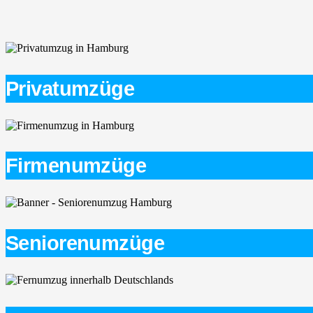
Privatumzüge
Firmenumzüge
Seniorenumzüge