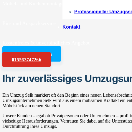
Möbel- und Küchenmontagen
Professioneller Umzugss
Ein- und Auspackservice
Kontakt
Kostenfreies & unverbindliches Angebot
Angebot anfordern
015563747266
Ihr zuverlässiges Umzugsu
Ein Umzug Selk markiert oft den Beginn eines neuen Lebensabschnitt
Umzugsunternehmen Selk wird aus einem mühsamen Kraftakt ein entspa
Möbelstück am neuen Standort.
Unsere Kunden – egal ob Privatpersonen oder Unternehmen – profitie
vielseitige Herausforderungen. Vertrauen Sie dabei auf die Unterstüt
Durchführung Ihres Umzugs.