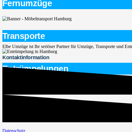
Fernumzüge
Transporte
Elbe Umzüge ist Ihr seriöser Partner für Umzüge, Transporte und E
Kontaktinformation
Entrümpelungen
service@elbe-umzuege.de
015563747266
Rechtliches
Impressum
700+
0
+
Datenschutz