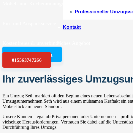
Möbel- und Küchenmontagen
Professioneller Umzugss
Ein- und Auspackservice
Kontakt
Kostenfreies & unverbindliches Angebot
Angebot anfordern
015563747266
Ihr zuverlässiges Umzugsu
Ein Umzug Seth markiert oft den Beginn eines neuen Lebensabschnitt
Umzugsunternehmen Seth wird aus einem mühsamen Kraftakt ein entspa
Möbelstück am neuen Standort.
Unsere Kunden – egal ob Privatpersonen oder Unternehmen – profitie
vielseitige Herausforderungen. Vertrauen Sie dabei auf die Unterstüt
Durchführung Ihres Umzugs.