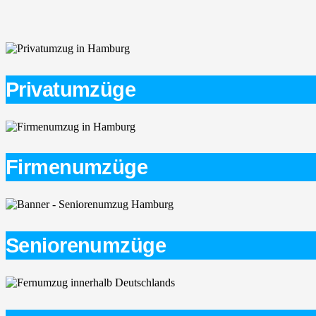
Privatumzüge
Firmenumzüge
Seniorenumzüge