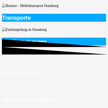
Transporte
Entrümpelungen
700+
0
+
Aufträge pro Jahr
280+
0
+
Tage im Jahr einsatzbereit