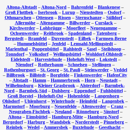
Altona-Altstadt
–
Altona-Nord
–
Bahrenfeld
–
Blankenese
–
Groß Flottbek
–
Iserbrook
–
Lurup
–
Nienstedten
–
Osdorf
–
Othmarschen
–
Ottensen
–
Rissen
–
Sternschanze
–
Sülldorf
–
Allermöhe
–
Altengamme
–
Billwerder
–
Curslack
–
Kirchwerder
–
Lohbrügge
–
Moorfleet
–
Neuengamme
–
Ochsenwerder
–
Reitbrook
–
Spadenland
–
Tatenberg
–
Bergstedt
–
Bramfeld
–
Duvenstedt
–
Eilbek
–
Farmsen-Berne
–
Hummelsbüttel
–
Jenfeld
–
Lemsahl-Mellingstedt
–
Marienthal
–
Poppenbüttel
–
Rahlstedt
–
Sasel
–
Steilshoop
–
Tonndorf
–
Volksdorf
–
Wellingsbüttel
–
Wohldorf-Ohlstedt
–
Eidelstedt
–
Harvestehude
–
Hoheluft-West
–
Lokstedt
–
Niendorf
–
Rotherbaum
–
Schnelsen
–
Stellingen
–
Rothenburgsort
–
St. Georg
–
St. Pauli
–
Steinwerder
–
Veddel
–
Billbrook
–
Billstedt
–
Borgfelde
–
Finkenwerder
–
HafenCity
–
Altstadt
–
Hamm
–
Hammerbrook
–
Horn
–
Neustadt
–
Wilhelmsburg
–
Kleiner Grasbrook
–
Alsterdorf
–
Barmbek-
Nord
–
Barmbek-Süd
–
Dulsberg
–
Eppendorf
–
Fuhlsbüttel
–
Groß Borstel
–
Hoheluft-Ost
–
Hohenfelde
–
Langenhorn
–
Ohlsdorf
–
Uhlenhorst
–
Winterhude
–
Heimfeld
–
Langenbek
–
Marmstorf
–
Moorburg
–
Neuenfelde
–
Altenwerder
–
Cranz
–
Neugraben-Fischbek
–
Neuland
–
Rönneburg
–
Sinstorf
–
Altona
–
Eimsbüttel
–
Hamburg-Mitte
–
Hamburg-Nord
–
Bergedorf
–
Harburg
–
Wandsbek
–
Norderstedt
–
Pinneberg
–
Reinbek
–
Wedel
–
Ammersbek
–
Buxtehude
–
Geesthacht
–