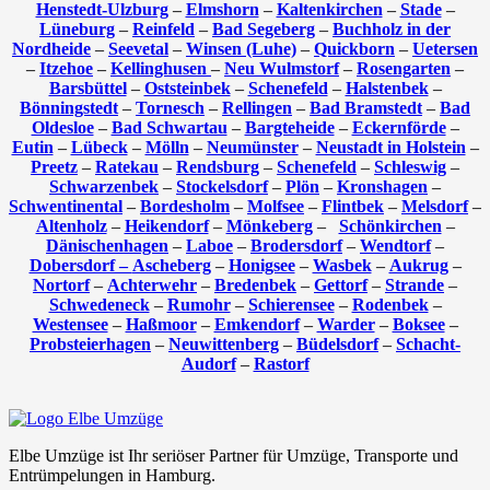
Henstedt-Ulzburg
–
Elmshorn
–
Kaltenkirchen
–
Stade
–
Lüneburg
–
Reinfeld
–
Bad Segeberg
–
Buchholz in der
Nordheide
–
Seevetal
–
Winsen (Luhe)
–
Quickborn
–
Uetersen
–
Itzehoe
–
Kellinghusen
–
Neu Wulmstorf
–
Rosengarten
–
Barsbüttel
–
Oststeinbek
–
Schenefeld
–
Halstenbek
–
Bönningstedt
–
Tornesch
–
Rellingen
–
Bad Bramstedt
–
Bad
Oldesloe
–
Bad Schwartau
–
Bargteheide
–
Eckernförde
–
Eutin
–
Lübeck
–
Mölln
–
Neumünster
–
Neustadt in Holstein
–
Preetz
–
Ratekau
–
Rendsburg
–
Schenefeld
–
Schleswig
–
Schwarzenbek
–
Stockelsdorf
–
Plön
–
Kronshagen
–
Schwentinental
–
Bordesholm
–
Molfsee
–
Flintbek
–
Melsdorf
–
Altenholz
–
Heikendorf
–
Mönkeberg
–
Schönkirchen
–
Dänischenhagen
–
Laboe
–
Brodersdorf
–
Wendtorf
–
Dobersdorf –
Ascheberg
–
Honigsee
–
Wasbek
–
Aukrug
–
Nortorf
–
Achterwehr
–
Bredenbek
–
Gettorf
–
Strande
–
Schwedeneck
–
Rumohr
–
Schierensee
–
Rodenbek
–
Westensee
–
Haßmoor
–
Emkendorf
–
Warder
–
Boksee
–
Probsteierhagen
–
Neuwittenberg
–
Büdelsdorf
–
Schacht-
Audorf
–
Rastorf
Elbe Umzüge ist Ihr seriöser Partner für Umzüge, Transporte und
Entrümpelungen in Hamburg.