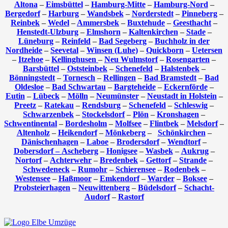
Altona
–
Eimsbüttel
–
Hamburg-Mitte
–
Hamburg-Nord
–
Bergedorf
–
Harburg
–
Wandsbek
–
Norderstedt
–
Pinneberg
–
Reinbek
–
Wedel
–
Ammersbek
–
Buxtehude
–
Geesthacht
–
Henstedt-Ulzburg
–
Elmshorn
–
Kaltenkirchen
–
Stade
–
Lüneburg
–
Reinfeld
–
Bad Segeberg
–
Buchholz in der
Nordheide
–
Seevetal
–
Winsen (Luhe)
–
Quickborn
–
Uetersen
–
Itzehoe
–
Kellinghusen
–
Neu Wulmstorf
–
Rosengarten
–
Barsbüttel
–
Oststeinbek
–
Schenefeld
–
Halstenbek
–
Bönningstedt
–
Tornesch
–
Rellingen
–
Bad Bramstedt
–
Bad
Oldesloe
–
Bad Schwartau
–
Bargteheide
–
Eckernförde
–
Eutin
–
Lübeck
–
Mölln
–
Neumünster
–
Neustadt in Holstein
–
Preetz
–
Ratekau
–
Rendsburg
–
Schenefeld
–
Schleswig
–
Schwarzenbek
–
Stockelsdorf
–
Plön
–
Kronshagen
–
Schwentinental
–
Bordesholm
–
Molfsee
–
Flintbek
–
Melsdorf
–
Altenholz
–
Heikendorf
–
Mönkeberg
–
Schönkirchen
–
Dänischenhagen
–
Laboe
–
Brodersdorf
–
Wendtorf
–
Dobersdorf –
Ascheberg
–
Honigsee
–
Wasbek
–
Aukrug
–
Nortorf
–
Achterwehr
–
Bredenbek
–
Gettorf
–
Strande
–
Schwedeneck
–
Rumohr
–
Schierensee
–
Rodenbek
–
Westensee
–
Haßmoor
–
Emkendorf
–
Warder
–
Boksee
–
Probsteierhagen
–
Neuwittenberg
–
Büdelsdorf
–
Schacht-
Audorf
–
Rastorf