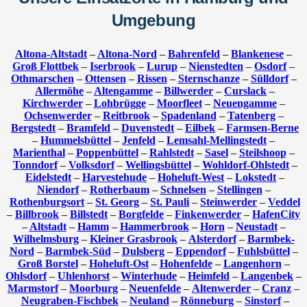
Umgebung
Altona-Altstadt
–
Altona-Nord
–
Bahrenfeld
–
Blankenese
–
Groß Flottbek
–
Iserbrook
–
Lurup
–
Nienstedten
–
Osdorf
–
Othmarschen
–
Ottensen
–
Rissen
–
Sternschanze
–
Sülldorf
–
Allermöhe
–
Altengamme
–
Billwerder
–
Curslack
–
Kirchwerder
–
Lohbrügge
–
Moorfleet
–
Neuengamme
–
Ochsenwerder
–
Reitbrook
–
Spadenland
–
Tatenberg
–
Bergstedt
–
Bramfeld
–
Duvenstedt
–
Eilbek
–
Farmsen-Berne
–
Hummelsbüttel
–
Jenfeld
–
Lemsahl-Mellingstedt
–
Marienthal
–
Poppenbüttel
–
Rahlstedt
–
Sasel
–
Steilshoop
–
Tonndorf
–
Volksdorf
–
Wellingsbüttel
–
Wohldorf-Ohlstedt
–
Eidelstedt
–
Harvestehude
–
Hoheluft-West
–
Lokstedt
–
Niendorf
–
Rotherbaum
–
Schnelsen
–
Stellingen
–
Rothenburgsort
–
St. Georg
–
St. Pauli
–
Steinwerder
–
Veddel
–
Billbrook
–
Billstedt
–
Borgfelde
–
Finkenwerder
–
HafenCity
–
Altstadt
–
Hamm
–
Hammerbrook
–
Horn
–
Neustadt
–
Wilhelmsburg
–
Kleiner Grasbrook
–
Alsterdorf
–
Barmbek-
Nord
–
Barmbek-Süd
–
Dulsberg
–
Eppendorf
–
Fuhlsbüttel
–
Groß Borstel
–
Hoheluft-Ost
–
Hohenfelde
–
Langenhorn
–
Ohlsdorf
–
Uhlenhorst
–
Winterhude
–
Heimfeld
–
Langenbek
–
Marmstorf
–
Moorburg
–
Neuenfelde
–
Altenwerder
–
Cranz
–
Neugraben-Fischbek
–
Neuland
–
Rönneburg
–
Sinstorf
–