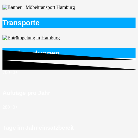
Transporte
Entrümpelungen
700+
0
+
Aufträge pro Jahr
280+
0
+
Tage im Jahr einsatzbereit