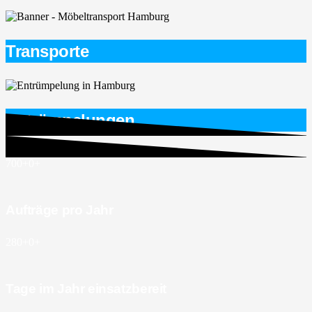
Transporte
Entrümpelungen
700+
0
+
Aufträge pro Jahr
280+
0
+
Tage im Jahr einsatzbereit