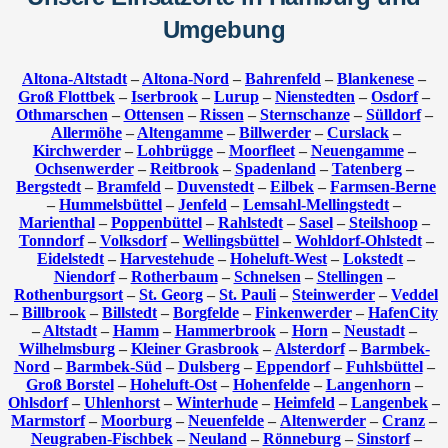
Umgebung
Altona-Altstadt
–
Altona-Nord
–
Bahrenfeld
–
Blankenese
–
Groß Flottbek
–
Iserbrook
–
Lurup
–
Nienstedten
–
Osdorf
–
Othmarschen
–
Ottensen
–
Rissen
–
Sternschanze
–
Sülldorf
–
Allermöhe
–
Altengamme
–
Billwerder
–
Curslack
–
Kirchwerder
–
Lohbrügge
–
Moorfleet
–
Neuengamme
–
Ochsenwerder
–
Reitbrook
–
Spadenland
–
Tatenberg
–
Bergstedt
–
Bramfeld
–
Duvenstedt
–
Eilbek
–
Farmsen-Berne
–
Hummelsbüttel
–
Jenfeld
–
Lemsahl-Mellingstedt
–
Marienthal
–
Poppenbüttel
–
Rahlstedt
–
Sasel
–
Steilshoop
–
Tonndorf
–
Volksdorf
–
Wellingsbüttel
–
Wohldorf-Ohlstedt
–
Eidelstedt
–
Harvestehude
–
Hoheluft-West
–
Lokstedt
–
Niendorf
–
Rotherbaum
–
Schnelsen
–
Stellingen
–
Rothenburgsort
–
St. Georg
–
St. Pauli
–
Steinwerder
–
Veddel
–
Billbrook
–
Billstedt
–
Borgfelde
–
Finkenwerder
–
HafenCity
–
Altstadt
–
Hamm
–
Hammerbrook
–
Horn
–
Neustadt
–
Wilhelmsburg
–
Kleiner Grasbrook
–
Alsterdorf
–
Barmbek-
Nord
–
Barmbek-Süd
–
Dulsberg
–
Eppendorf
–
Fuhlsbüttel
–
Groß Borstel
–
Hoheluft-Ost
–
Hohenfelde
–
Langenhorn
–
Ohlsdorf
–
Uhlenhorst
–
Winterhude
–
Heimfeld
–
Langenbek
–
Marmstorf
–
Moorburg
–
Neuenfelde
–
Altenwerder
–
Cranz
–
Neugraben-Fischbek
–
Neuland
–
Rönneburg
–
Sinstorf
–