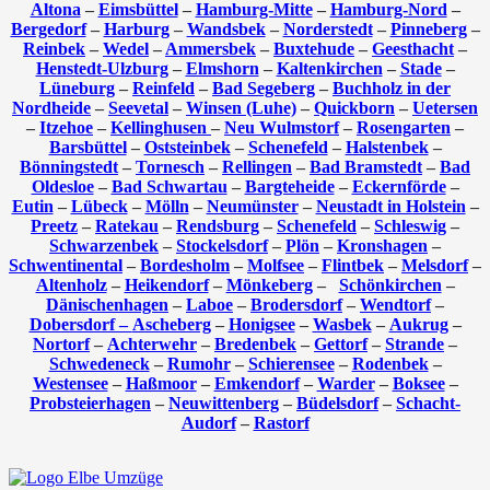
Altona
–
Eimsbüttel
–
Hamburg-Mitte
–
Hamburg-Nord
–
Bergedorf
–
Harburg
–
Wandsbek
–
Norderstedt
–
Pinneberg
–
Reinbek
–
Wedel
–
Ammersbek
–
Buxtehude
–
Geesthacht
–
Henstedt-Ulzburg
–
Elmshorn
–
Kaltenkirchen
–
Stade
–
Lüneburg
–
Reinfeld
–
Bad Segeberg
–
Buchholz in der
Nordheide
–
Seevetal
–
Winsen (Luhe)
–
Quickborn
–
Uetersen
–
Itzehoe
–
Kellinghusen
–
Neu Wulmstorf
–
Rosengarten
–
Barsbüttel
–
Oststeinbek
–
Schenefeld
–
Halstenbek
–
Bönningstedt
–
Tornesch
–
Rellingen
–
Bad Bramstedt
–
Bad
Oldesloe
–
Bad Schwartau
–
Bargteheide
–
Eckernförde
–
Eutin
–
Lübeck
–
Mölln
–
Neumünster
–
Neustadt in Holstein
–
Preetz
–
Ratekau
–
Rendsburg
–
Schenefeld
–
Schleswig
–
Schwarzenbek
–
Stockelsdorf
–
Plön
–
Kronshagen
–
Schwentinental
–
Bordesholm
–
Molfsee
–
Flintbek
–
Melsdorf
–
Altenholz
–
Heikendorf
–
Mönkeberg
–
Schönkirchen
–
Dänischenhagen
–
Laboe
–
Brodersdorf
–
Wendtorf
–
Dobersdorf –
Ascheberg
–
Honigsee
–
Wasbek
–
Aukrug
–
Nortorf
–
Achterwehr
–
Bredenbek
–
Gettorf
–
Strande
–
Schwedeneck
–
Rumohr
–
Schierensee
–
Rodenbek
–
Westensee
–
Haßmoor
–
Emkendorf
–
Warder
–
Boksee
–
Probsteierhagen
–
Neuwittenberg
–
Büdelsdorf
–
Schacht-
Audorf
–
Rastorf