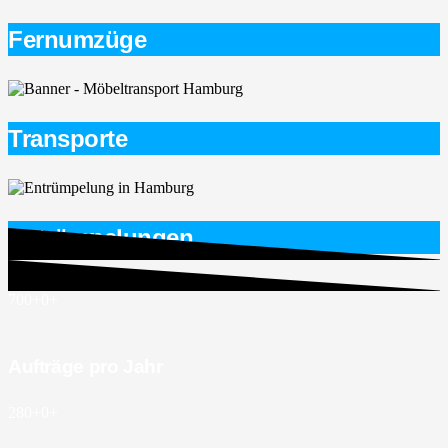
Fernumzüge
Transporte
Entrümpelungen
700+
0
+
Aufträge pro Jahr
280+
0
+