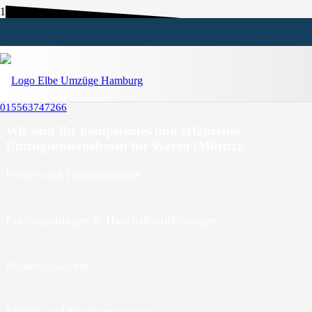
Umzugsunternehmen Waren
(Müritz)
015563747266
Wir sind Ihr kompetentes und erfahrenes
Umzugsunternehmen für Waren (Müritz).
Privat- und Firmenumzüge
Entrümpelungen & Haushaltsauflösungen
Möbeltransporte