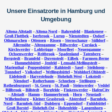
Unsere Einsatzorte in Hamburg und
Umgebung
Altona-Altstadt
–
Altona-Nord
–
Bahrenfeld
–
Blankenese
–
Groß Flottbek
–
Iserbrook
–
Lurup
–
Nienstedten
–
Osdorf
–
Othmarschen
–
Ottensen
–
Rissen
–
Sternschanze
–
Sülldorf
–
Allermöhe
–
Altengamme
–
Billwerder
–
Curslack
–
Kirchwerder
–
Lohbrügge
–
Moorfleet
–
Neuengamme
–
Ochsenwerder
–
Reitbrook
–
Spadenland
–
Tatenberg
–
Bergstedt
–
Bramfeld
–
Duvenstedt
–
Eilbek
–
Farmsen-Berne
–
Hummelsbüttel
–
Jenfeld
–
Lemsahl-Mellingstedt
–
Marienthal
–
Poppenbüttel
–
Rahlstedt
–
Sasel
–
Steilshoop
–
Tonndorf
–
Volksdorf
–
Wellingsbüttel
–
Wohldorf-Ohlstedt
–
Eidelstedt
–
Harvestehude
–
Hoheluft-West
–
Lokstedt
–
Niendorf
–
Rotherbaum
–
Schnelsen
–
Stellingen
–
Rothenburgsort
–
St. Georg
–
St. Pauli
–
Steinwerder
–
Veddel
–
Billbrook
–
Billstedt
–
Borgfelde
–
Finkenwerder
–
HafenCity
–
Altstadt
–
Hamm
–
Hammerbrook
–
Horn
–
Neustadt
–
Wilhelmsburg
–
Kleiner Grasbrook
–
Alsterdorf
–
Barmbek-
Nord
–
Barmbek-Süd
–
Dulsberg
–
Eppendorf
–
Fuhlsbüttel
–
Groß Borstel
–
Hoheluft-Ost
–
Hohenfelde
–
Langenhorn
–