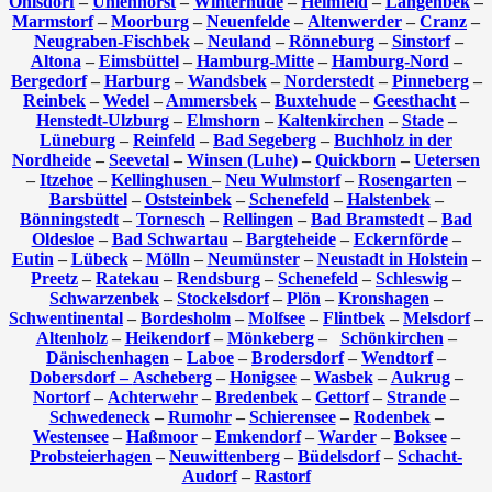
Ohlsdorf
–
Uhlenhorst
–
Winterhude
–
Heimfeld
–
Langenbek
–
Marmstorf
–
Moorburg
–
Neuenfelde
–
Altenwerder
–
Cranz
–
Neugraben-Fischbek
–
Neuland
–
Rönneburg
–
Sinstorf
–
Altona
–
Eimsbüttel
–
Hamburg-Mitte
–
Hamburg-Nord
–
Bergedorf
–
Harburg
–
Wandsbek
–
Norderstedt
–
Pinneberg
–
Reinbek
–
Wedel
–
Ammersbek
–
Buxtehude
–
Geesthacht
–
Henstedt-Ulzburg
–
Elmshorn
–
Kaltenkirchen
–
Stade
–
Lüneburg
–
Reinfeld
–
Bad Segeberg
–
Buchholz in der
Nordheide
–
Seevetal
–
Winsen (Luhe)
–
Quickborn
–
Uetersen
–
Itzehoe
–
Kellinghusen
–
Neu Wulmstorf
–
Rosengarten
–
Barsbüttel
–
Oststeinbek
–
Schenefeld
–
Halstenbek
–
Bönningstedt
–
Tornesch
–
Rellingen
–
Bad Bramstedt
–
Bad
Oldesloe
–
Bad Schwartau
–
Bargteheide
–
Eckernförde
–
Eutin
–
Lübeck
–
Mölln
–
Neumünster
–
Neustadt in Holstein
–
Preetz
–
Ratekau
–
Rendsburg
–
Schenefeld
–
Schleswig
–
Schwarzenbek
–
Stockelsdorf
–
Plön
–
Kronshagen
–
Schwentinental
–
Bordesholm
–
Molfsee
–
Flintbek
–
Melsdorf
–
Altenholz
–
Heikendorf
–
Mönkeberg
–
Schönkirchen
–
Dänischenhagen
–
Laboe
–
Brodersdorf
–
Wendtorf
–
Dobersdorf –
Ascheberg
–
Honigsee
–
Wasbek
–
Aukrug
–
Nortorf
–
Achterwehr
–
Bredenbek
–
Gettorf
–
Strande
–
Schwedeneck
–
Rumohr
–
Schierensee
–
Rodenbek
–
Westensee
–
Haßmoor
–
Emkendorf
–
Warder
–
Boksee
–
Probsteierhagen
–
Neuwittenberg
–
Büdelsdorf
–
Schacht-
Audorf
–
Rastorf