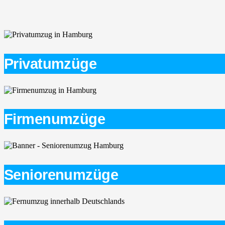
Privatumzüge
Firmenumzüge
Seniorenumzüge