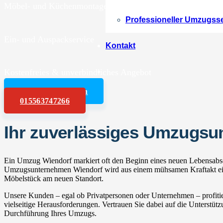
Möbel- und Küchenmontagen
Professioneller Umzugss
Ein- und Auspackservice
Kontakt
Kostenfreies & unverbindliches Angebot
Angebot anfordern
015563747266
Ihr zuverlässiges Umzugs
Ein Umzug Wiendorf markiert oft den Beginn eines neuen Lebensabsch
Umzugsunternehmen Wiendorf wird aus einem mühsamen Kraftakt ein e
Möbelstück am neuen Standort.
Unsere Kunden – egal ob Privatpersonen oder Unternehmen – profitie
vielseitige Herausforderungen. Vertrauen Sie dabei auf die Unterstüt
Durchführung Ihres Umzugs.