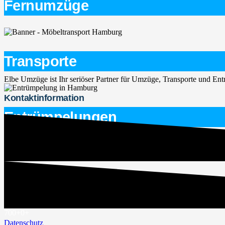
Fernumzüge
Transporte
Elbe Umzüge ist Ihr seriöser Partner für Umzüge, Transporte und E
Kontaktinformation
Entrümpelungen
service@elbe-umzuege.de
015563747266
Rechtliches
Impressum
700+
0
+
Datenschutz