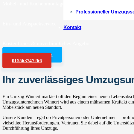
Möbel- und Küchenmontagen
Professioneller Umzugss
Ein- und Auspackservice
Kontakt
Kostenfreies & unverbindliches Angebot
Angebot anfordern
015563747266
Ihr zuverlässiges Umzugsu
Ein Umzug Winnert markiert oft den Beginn eines neuen Lebensabschn
Umzugsunternehmen Winnert wird aus einem mühsamen Kraftakt ein en
Möbelstück am neuen Standort.
Unsere Kunden – egal ob Privatpersonen oder Unternehmen – profitie
vielseitige Herausforderungen. Vertrauen Sie dabei auf die Unterstüt
Durchführung Ihres Umzugs.