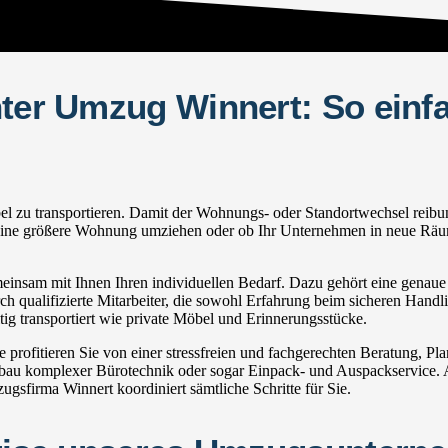
hter Umzug Winnert: So einf
zu transportieren. Damit der Wohnungs- oder Standortwechsel reibungsl
in eine größere Wohnung umziehen oder ob Ihr Unternehmen in neue Räum
nsam mit Ihnen Ihren individuellen Bedarf. Dazu gehört eine genaue I
h qualifizierte Mitarbeiter, die sowohl Erfahrung beim sicheren Handli
g transportiert wie private Möbel und Erinnerungsstücke.
ofitieren Sie von einer stressfreien und fachgerechten Beratung, P
u komplexer Bürotechnik oder sogar Einpack- und Auspackservice. Au
sfirma Winnert koordiniert sämtliche Schritte für Sie.