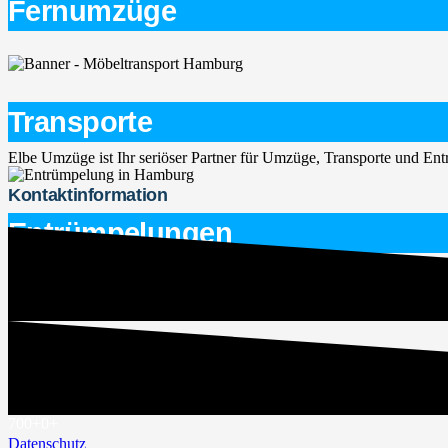
Fernumzüge
Transporte
Elbe Umzüge ist Ihr seriöser Partner für Umzüge, Transporte und E
Kontaktinformation
Entrümpelungen
service@elbe-umzuege.de
015563747266
Rechtliches
Impressum
700+
0
+
Datenschutz