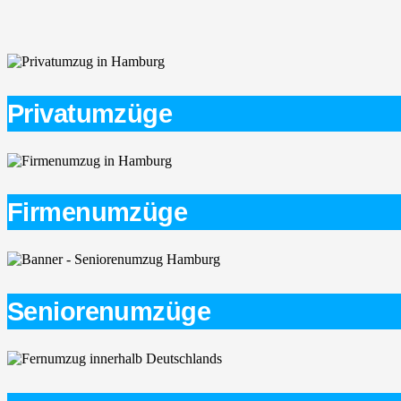
Privatumzüge
Firmenumzüge
Seniorenumzüge