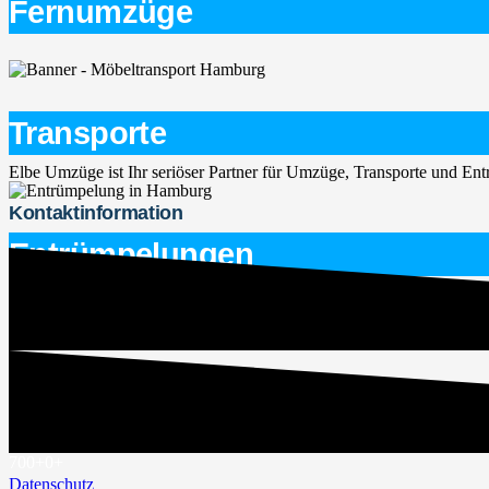
Fernumzüge
Transporte
Elbe Umzüge ist Ihr seriöser Partner für Umzüge, Transporte und E
Kontaktinformation
Entrümpelungen
service@elbe-umzuege.de
015563747266
Rechtliches
Impressum
700+
0
+
Datenschutz