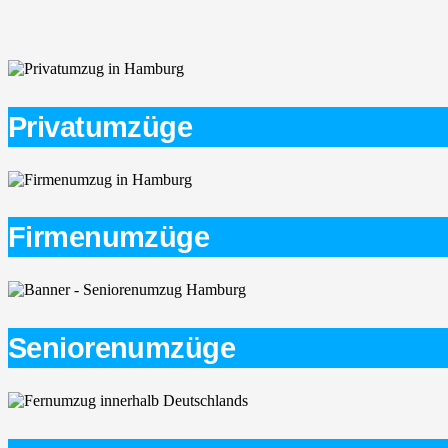
Privatumzüge
Firmenumzüge
Seniorenumzüge