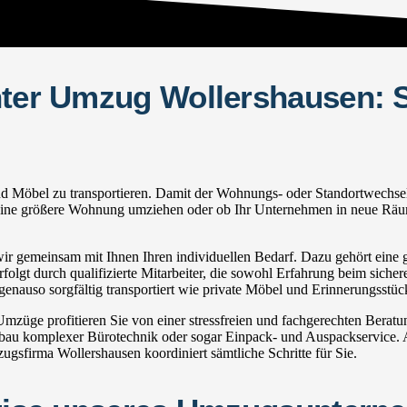
hter Umzug Wollershausen: S
Möbel zu transportieren. Damit der Wohnungs- oder Standortwechsel rei
in eine größere Wohnung umziehen oder ob Ihr Unternehmen in neue Räum
 gemeinsam mit Ihnen Ihren individuellen Bedarf. Dazu gehört eine ge
olgt durch qualifizierte Mitarbeiter, die sowohl Erfahrung beim sicher
nauso sorgfältig transportiert wie private Möbel und Erinnerungsstüc
üge profitieren Sie von einer stressfreien und fachgerechten Berat
u komplexer Bürotechnik oder sogar Einpack- und Auspackservice. Au
sfirma Wollershausen koordiniert sämtliche Schritte für Sie.