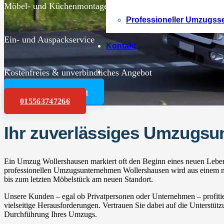
Möbel- und Küchenmontagen
Professioneller Umzugss
Ein- und Auspackservice
Kontakt
Kostenfreies & unverbindliches Angebot
Angebot anfordern
015563747266
Ihr zuverlässiges Umzugs
Ein Umzug Wollershausen markiert oft den Beginn eines neuen Lebens
professionellen Umzugsunternehmen Wollershausen wird aus einem mü
bis zum letzten Möbelstück am neuen Standort.
Unsere Kunden – egal ob Privatpersonen oder Unternehmen – profitie
vielseitige Herausforderungen. Vertrauen Sie dabei auf die Unterstüt
Durchführung Ihres Umzugs.